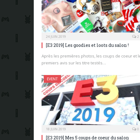
24 JUIN 2019
2
[E3 2019] Les goodies et loots du salon !
Après les premières photos, les coups de coeur et l
premiers avis sur les titre testés…
EVENT
18 JUIN 2019
0
[E3 2019] Mes 5 coups de coeur du salon