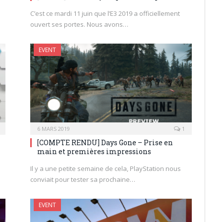
C’est ce mardi 11 juin que l’E3 2019 a officiellement
ouvert ses portes. Nous avons…
EVENT
6 MARS 2019
1
[COMPTE RENDU] Days Gone – Prise en
main et premières impressions
Il y a une petite semaine de cela, PlayStation nous
conviait pour tester sa prochaine…
EVENT