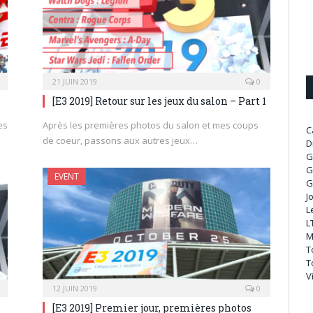
21 JUIN 2019
0
[E3 2019] Retour sur les jeux du salon – Part 1
es
Après les premières photos du salon et mes coups
C
de coeur, passons aux autres jeux…
D
G
G
EVENT
G
J
L
L
M
T
T
V
12 JUIN 2019
0
[E3 2019] Premier jour, premières photos