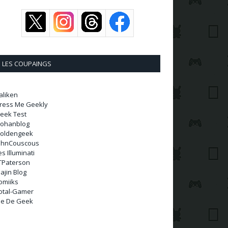
LES COUPAINGS
aliken
ress Me Geekly
eek Test
ohanblog
oldengeek
ohnCouscous
es Illuminati
TPaterson
ajin Blog
omiiks
otal-Gamer
ie De Geek