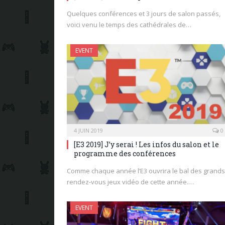
Quelques conférences et 3 jours de salon passés,
voici venu le temps des cathédrales de…
EVENT
4 JUIN 2019
0
[E3 2019] J’y serai ! Les infos du salon et le
programme des conférences
Comme chaque année l’E3 ouvrira le bal des grands
rendez-vous jeux vidéo de cette année.…
EVENT