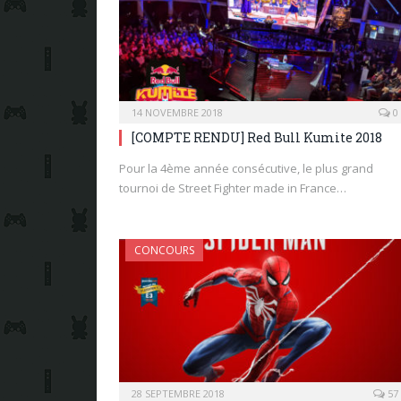
14 NOVEMBRE 2018
0
[COMPTE RENDU] Red Bull Kumite 2018
Pour la 4ème année consécutive, le plus grand
tournoi de Street Fighter made in France…
CONCOURS
28 SEPTEMBRE 2018
57