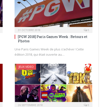
31 OCTOBRE 2018
0
[PGW 2018] Paris Games Week : Retours et
Photos
Une Paris Games Week de plus s’achève ! Cette
édition 2018, qui était ouverte au…
JEUX VIDEO
26 SEPTEMBRE 2018
0