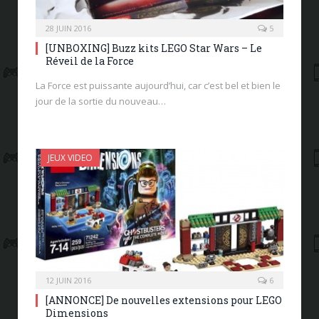
28 JUIN 2016
5
[UNBOXING] Buzz kits LEGO Star Wars – Le
Réveil de la Force
La Force est puissante aujourd’hui, car c’est bel et bien le
jour de la sortie du nouveau…
JEUX VIDEO
12 JUIN 2016
6
[ANNONCE] De nouvelles extensions pour LEGO
Dimensions