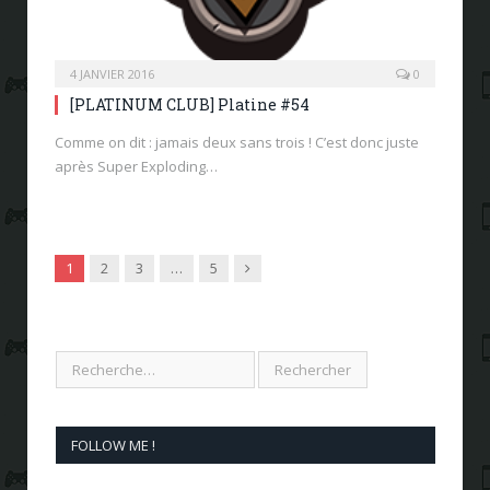
4 JANVIER 2016
0
[PLATINUM CLUB] Platine #54
Comme on dit : jamais deux sans trois ! C’est donc juste
après Super Exploding…
Next
1
2
3
…
5
FOLLOW ME !