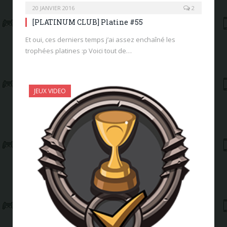
20 JANVIER 2016
2
[PLATINUM CLUB] Platine #55
Et oui, ces derniers temps j’ai assez enchaîné les
trophées platines :p Voici tout de…
JEUX VIDEO