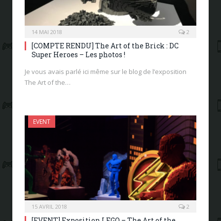
14 MAI 2018
2
[COMPTE RENDU] The Art of the Brick : DC
Super Heroes – Les photos !
Je vous avais parlé ici même sur le blog de l’exposition
The Art of the…
EVENT
15 AVRIL 2018
2
[EVENT] Exposition LEGO – The Art of the