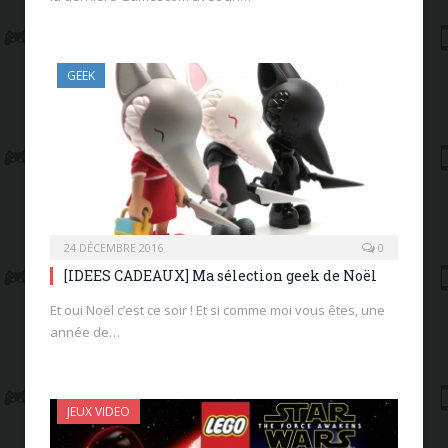
GEEK
24 DÉCEMBRE 2016
0
[IDEES CADEAUX] Ma sélection geek de Noël
Et oui Noël c’est ce soir ! Et si comme moi vous êtes, une
année de…
JEUX VIDEO