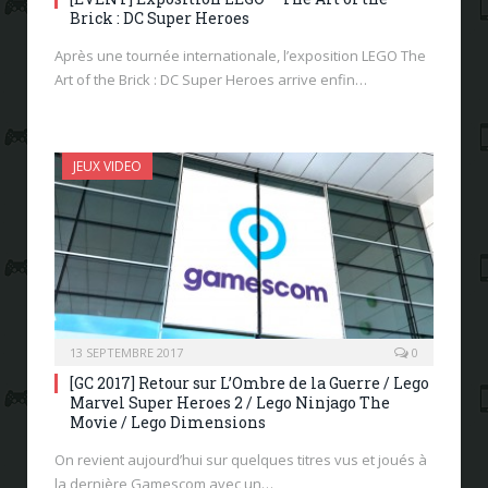
Brick : DC Super Heroes
Après une tournée internationale, l’exposition LEGO The
Art of the Brick : DC Super Heroes arrive enfin…
JEUX VIDEO
13 SEPTEMBRE 2017
0
[GC 2017] Retour sur L’Ombre de la Guerre / Lego
Marvel Super Heroes 2 / Lego Ninjago The
Movie / Lego Dimensions
On revient aujourd’hui sur quelques titres vus et joués à
la dernière Gamescom avec un…