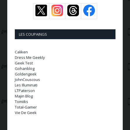
LES COUPAINGS
Caliken
Dress Me Geekly
Geek Test
Gohanblog
Goldengeek
JohnCouscous
Les Illuminati
LTPaterson
Majin Blog
Tomiiks
Total-Gamer
Vie De Geek