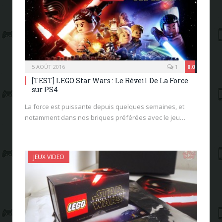
5 AOÛT 2016
1
8.0
[TEST] LEGO Star Wars : Le Réveil De La Force
sur PS4
La force est puissante depuis quelques semaines, et
notamment dans nos briques préférées avec le jeu…
JEUX VIDEO