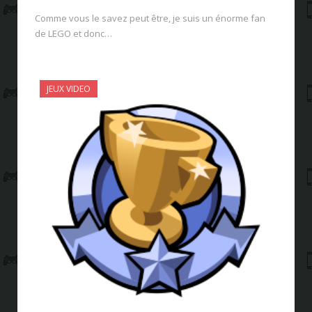
Comme vous le savez peut être, je suis un énorme fan
de LEGO et donc…
JEUX VIDEO