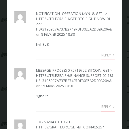
NOTIFICATION- OPERATION №YN18. GET =>
HTTPS://TELEGRA.PH/GET-BTC-RIGHT-NOW-01-
22?
HS=31969C7A737B27497DF30E5A2D09A20A&
on
8 FÉVRIER 2025 18:30
hvh3v8
REPLY
MESSAGE; PROCESS 0.75719752 BITCOIN. GET >
HTTPS://TELEGRA.PH/BINANCE-SUPPORT-02-18?
HS=31969C7A737B27497DF30E5A2D09A20A&
on
15 MARS 2025 10:01
1gnd1t
REPLY
+ 0.7532043 BTC.GET -
HTTPS://GRAPH.ORG/GET-BITCOIN-02-25?