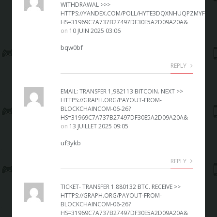
WITHDRAWAL >>>
HTTPS://YANDEX.COM/POLL/HYTE3DQXNHUQPZMYFQET
HS=31969C7A737B27497DF30E5A2D09A20A&
on
10 JUIN 2025 03:06
bqw0bf
REPLY
EMAIL: TRANSFER 1,982113 BITCOIN. NEXT >>
HTTPS://GRAPH.ORG/PAYOUT-FROM-
BLOCKCHAINCOM-06-26?
HS=31969C7A737B27497DF30E5A2D09A20A&
on
13 JUILLET 2025 09:05
uf3ykb
REPLY
TICKET- TRANSFER 1.880132 BTC. RECEIVE >>
HTTPS://GRAPH.ORG/PAYOUT-FROM-
BLOCKCHAINCOM-06-26?
HS=31969C7A737B27497DF30E5A2D09A20A&