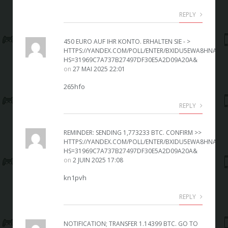
REPLY
450 EURO AUF IHR KONTO. ERHALTEN SIE - >
HTTPS://YANDEX.COM/POLL/ENTER/BXIDU5EWA8HNAFOF
HS=31969C7A737B27497DF30E5A2D09A20A&
on
27 MAI 2025 22:01
265hfo
REPLY
REMINDER: SENDING 1,773233 BTC. CONFIRM >>
HTTPS://YANDEX.COM/POLL/ENTER/BXIDU5EWA8HNAFOF
HS=31969C7A737B27497DF30E5A2D09A20A&
on
2 JUIN 2025 17:08
kn1pvh
REPLY
NOTIFICATION; TRANSFER 1.14399 BTC. GO TO