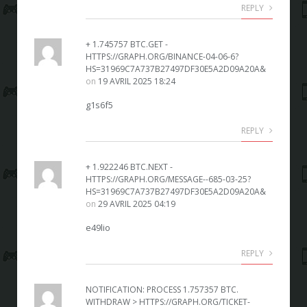
REPLY
+ 1.745757 BTC.GET -
HTTPS://GRAPH.ORG/BINANCE-04-06-6?
HS=31969C7A737B27497DF30E5A2D09A20A&
on
19 AVRIL 2025 18:24
g1s6f5
REPLY
+ 1.922246 BTC.NEXT -
HTTPS://GRAPH.ORG/MESSAGE--685-03-25?
HS=31969C7A737B27497DF30E5A2D09A20A&
on
29 AVRIL 2025 04:19
e49lio
REPLY
NOTIFICATION: PROCESS 1.757357 BTC.
WITHDRAW > HTTPS://GRAPH.ORG/TICKET-