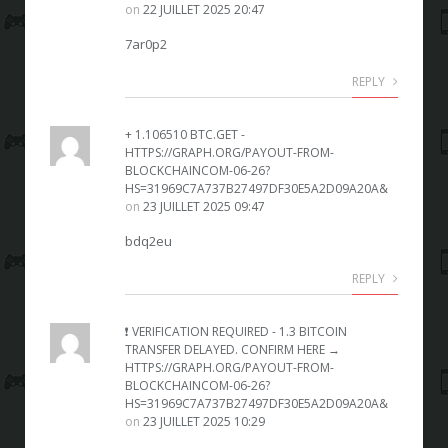
on
22 JUILLET 2025 20:47
7ar0p2
REPLY
+ 1.106510 BTC.GET -
HTTPS://GRAPH.ORG/PAYOUT-FROM-
BLOCKCHAINCOM-06-26?
HS=31969C7A737B27497DF30E5A2D09A20A&
on
23 JUILLET 2025 09:47
bdq2eu
REPLY
❗ VERIFICATION REQUIRED - 1.3 BITCOIN
TRANSFER DELAYED. CONFIRM HERE →
HTTPS://GRAPH.ORG/PAYOUT-FROM-
BLOCKCHAINCOM-06-26?
HS=31969C7A737B27497DF30E5A2D09A20A&
on
23 JUILLET 2025 10:29