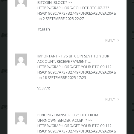
BITCOIN. BLOCK? >>
HTTPS://GRAPH.ORG/COLLECT-BTC-07-23?
HS=31969C7A737B27497DF30E5A2D09A20A&
on
2 SEPTEMBRE 2025 22:27
1tuazh
REPLY
IMPORTANT - 1.75 BITCOIN SENT TO YOUR
ACCOUNT. RECEIVE PAYMENT →
HTTPS://GRAPH.ORG/GET-YOUR-BTC-09-11?
HS=31969C7A737B27497DF30E5A2D09A20A&
on
18 SEPTEMBRE 2025 17:23
v5377x
REPLY
PENDING TRANSFER: 0.25 BTC FROM
UNKNOWN SENDER. ACCEPT? >>
HTTPS://GRAPH.ORG/GET-YOUR-BTC-09-11?
HS=31969C7A737B27497DF30E5A2D09A20A&