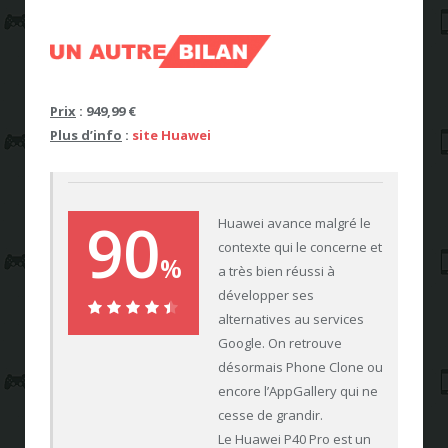
Prix
: 949,99 €
Plus d’info
:
site Huawei
90
Huawei avance malgré le
contexte qui le concerne et
%
a très bien réussi à
développer ses
alternatives au services
90%
Google. On retrouve
désormais Phone Clone ou
encore l’AppGallery qui ne
cesse de grandir.
Le Huawei P40 Pro est un