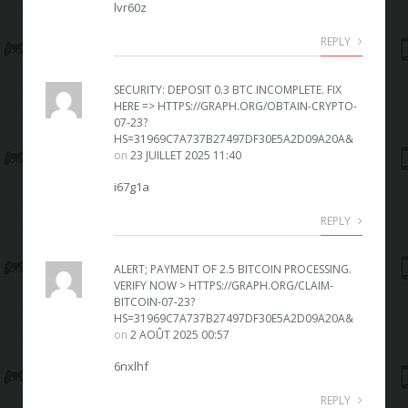
lvr60z
REPLY
SECURITY: DEPOSIT 0.3 BTC INCOMPLETE. FIX
HERE => HTTPS://GRAPH.ORG/OBTAIN-CRYPTO-
07-23?
HS=31969C7A737B27497DF30E5A2D09A20A&
on
23 JUILLET 2025 11:40
i67g1a
REPLY
ALERT; PAYMENT OF 2.5 BITCOIN PROCESSING.
VERIFY NOW > HTTPS://GRAPH.ORG/CLAIM-
BITCOIN-07-23?
HS=31969C7A737B27497DF30E5A2D09A20A&
on
2 AOÛT 2025 00:57
6nxlhf
REPLY