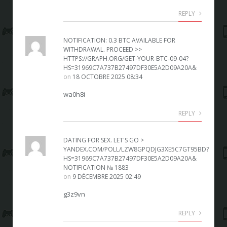
REPLY
NOTIFICATION: 0.3 BTC AVAILABLE FOR
WITHDRAWAL. PROCEED >>
HTTPS://GRAPH.ORG/GET-YOUR-BTC-09-04?
HS=31969C7A737B27497DF30E5A2D09A20A&
on
18 OCTOBRE 2025 08:34
wa0h8i
REPLY
DATING FOR SEX. LET'S GO >
YANDEX.COM/POLL/LZW8GPQDJG3XE5C7GT95BD?
HS=31969C7A737B27497DF30E5A2D09A20A&
NOTIFICATION № 1883
on
9 DÉCEMBRE 2025 02:49
g3z9vn
REPLY