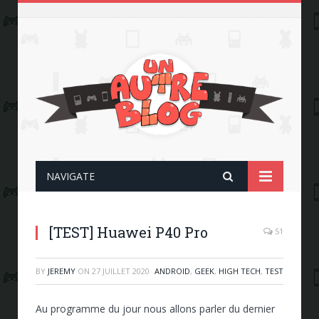
NAVIGATE
[TEST] Huawei P40 Pro
51
BY
JEREMY
ON
27 JUILLET 2020
ANDROID
,
GEEK
,
HIGH TECH
,
TEST
Au programme du jour nous allons parler du dernier