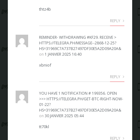
thtz4b
REPLY
REMINDER- WITHDRAWING #KF29. RECEIVE >
HTTPS://TELEGRA.PH/MESSAGE--2868-12-25?
HS=31969C7A737B27497DF30E5A2D09A20A&
on
1 JANVIER 2025 16:40
xbniof
REPLY
YOU HAVE 1 NOTIFICATION # 199356. OPEN
>>> HTTPS://TELEGRA.PH/GET-BTC-RIGHT-NOW-
01-22?
HS=31969C7A737B27497DF30E5A2D09A20A&
on
30 JANVIER 2025 05:44
tt70kl
REPLY