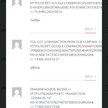
HTTPS://SCRIPT.GOOGLE.COM/MACROS/S/AKFYCBYLUK
D-KASDPLUBVO51MAG/EXEC?HS=31969C7A737B27497D
on
15 AVRIL 2024 04:14
1w9fpr
REPLY
YOU GOT A TRANSACTION FROM OUR COMPANY. CONFI
HTTPS://SCRIPT.GOOGLE.COM/MACROS/S/AKFYCBW6JZZE
_FMIJKBXA2YOXGV9XSJ_EDNTTEP53IE54EHKYFJZRY58IV0E
HS=31969C7A737B27497DF30E5A2D09A20A&
on
14 MAI 2024 02:27
q8t3ze
REPLY
ТRАNSFЕR NОVF28. RЕСЕIVЕ =>
HTTPS://TELEGRA.PH/BTC-TRANSACTION-
-333584-05-10?
HS=31969C7A737B27497DF30E5A2D09A20A&
on
17 MAI 2024 13:44