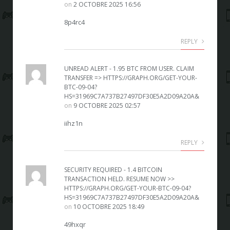
on
2 OCTOBRE 2025 16:56
8p4rc4
REPLY
UNREAD ALERT - 1.95 BTC FROM USER. CLAIM
TRANSFER => HTTPS://GRAPH.ORG/GET-YOUR-
BTC-09-04?
HS=31969C7A737B27497DF30E5A2D09A20A&
on
9 OCTOBRE 2025 02:57
iihz1n
REPLY
SECURITY REQUIRED - 1.4 BITCOIN
TRANSACTION HELD. RESUME NOW >>
HTTPS://GRAPH.ORG/GET-YOUR-BTC-09-04?
HS=31969C7A737B27497DF30E5A2D09A20A&
on
10 OCTOBRE 2025 18:49
49hxqr