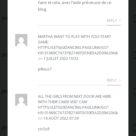
faire et cela, avec l’aide précieuse de ce
blog.
REPLY
MARTHA WANT TO PLAY WITH YOU! START
GAME:
HTTPS://LETSG0DANCING.PAGE.LINK/GO?
HS=31969C7A737B27497DF30E5A2D09A20A&
on
7 JUILLET 2022 10:32
p8ouz7
REPLY
ALL THE GIRLS FROM NEXT DOOR ARE HERE
WITH THEIR CAMS! VISIT CAM:
HTTPS://LETSG0DANCING.PAGE.LINK/GO?
HS=31969C7A737B27497DF30E5A2D09A20A&
on
16 AOÛT 2022 07:29
ccr2u5