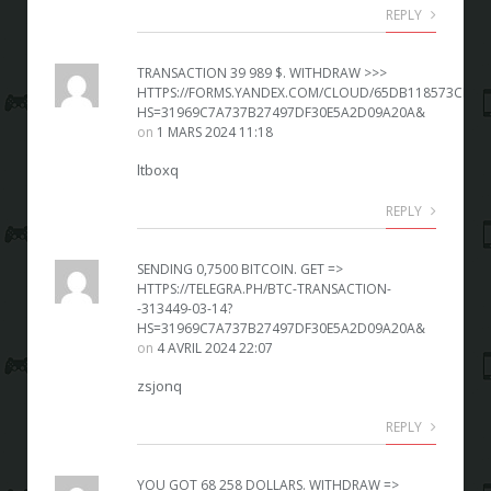
REPLY
TRANSACTION 39 989 $. WITHDRАW >>>
HTTPS://FORMS.YANDEX.COM/CLOUD/65DB118573CEE7
HS=31969C7A737B27497DF30E5A2D09A20A&
on
1 MARS 2024 11:18
ltboxq
REPLY
SЕNDING 0,7500 BITСОIN. GET =>
HTTPS://TELEGRA.PH/BTC-TRANSACTION-
-313449-03-14?
HS=31969C7A737B27497DF30E5A2D09A20A&
on
4 AVRIL 2024 22:07
zsjonq
REPLY
YOU GOT 68 258 DOLLARS. WITHDRАW =>