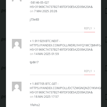
-58146-05-02?
HS=31969C7A737B27497DF30E5A2D09A20A&
on
7 MAI 2025 20:28
j73e83
REPLY
+ 1.911929 BTC.NEXT -
HTTPS://YANDEX.COM/POLL/WDRLYHYQ1MC7JMHFGAW8
HS=31969C7A737B27497DF30E5A2D09A20A&
on
14 MAI 2025 01:59
tp8rr7
REPLY
+ 1.897705 BTC.GET -
HTTPS://YANDEX.COM/POLL/DCTZWGNQNZCYKVHGBHD
HS=31969C7A737B27497DF30E5A2D09A20A&
on
18 MAI 2025 17:57
1fehs2