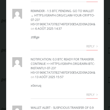
REMINDER - 1.5 BTC PENDING. GO TO WALLET
→ HTTPS://GRAPH.ORG/CLAIM-YOUR-CRYPTO-
07-23?
HS=31969C7A737B27497DF30E5A2D09A20A&
on
6 AOÛT 2025 14:37
zt8lge
REPLY
NOTIFICATION: 0.3 BTC READY FOR TRANSFER.
CONTINUE >> HTTPS://GRAPH.ORG/EARN-BTC-
INSTANTLY-07-23?
HS=31969C7A737B27497DF30E5A2D09A20A&
on
13 AOÛT 2025 15:57
x0oruq
REPLY
WALLET ALERT - SUSPICIOUS TRANSFER OF 0.9