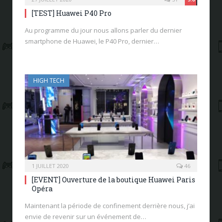
[TEST] Huawei P40 Pro
Au programme du jour nous allons parler du dernier
smartphone de Huawei, le P40 Pro, dernier…
HIGH TECH
1 JUILLET 2020
46
[EVENT] Ouverture de la boutique Huawei Paris
Opéra
Maintenant la période de confinement derrière nous, j’ai
envie de revenir sur un événement de…