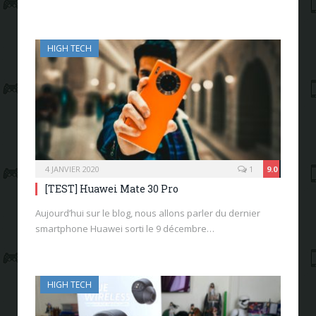
HIGH TECH
4 JANVIER 2020
1
9.0
[TEST] Huawei Mate 30 Pro
Aujourd’hui sur le blog, nous allons parler du dernier
smartphone Huawei sorti le 9 décembre…
HIGH TECH