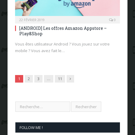
22 FÉVRIER 2019
0
[ANDROID] Les offres Amazon Appstore –
Play&Shop
Vous êtes utilisateur Android ? Vous jouez sur votre
mobile ? Vous avez fait le…
Next
1
2
3
…
11
FOLLOW ME !