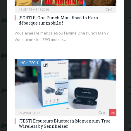
15 SEPTEMBRE 2019
2
[SORTIE] One Punch Man: Road to Hero
débarque sur mobile !
Vous aimez le manga et/ou l’animé One Punch Man ?
Vous aimez les RPG mobile…
HIGH TECH
29 AVRIL 2019
0
9.0
[TEST] Écouteurs Bluetooth Momentum True
Wireless by Sennheiser