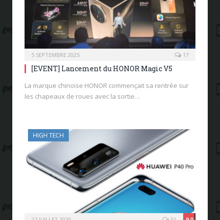
5 SEPTEMBRE 2025
17
[EVENT] Lancement du HONOR Magic V5
La marque chinoise HONOR commençait sa rentrée sur
les chapeaux de roues avec la sortie…
HIGH TECH
27 JUILLET 2020
51
9.0