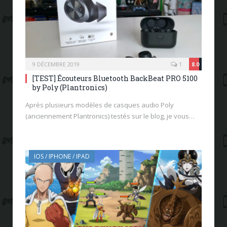
9 DÉCEMBRE 2019
1
8.0
[TEST] Écouteurs Bluetooth BackBeat PRO 5100
by Poly (Plantronics)
Après plusieurs modèles de casques audio Poly
(anciennement Plantronics) testés sur le blog, je vous…
IOS / IPHONE / IPAD