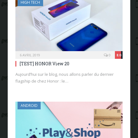
HIGH TECH
6 AVRIL 2019
0
8.0
[TEST] HONOR View 20
Aujourd’hui sur le blog, nous allons parler du dernier
flagship de chez Honor : le…
ANDROID