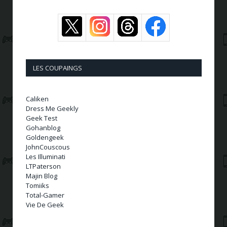
LES COUPAINGS
Caliken
Dress Me Geekly
Geek Test
Gohanblog
Goldengeek
JohnCouscous
Les Illuminati
LTPaterson
Majin Blog
Tomiiks
Total-Gamer
Vie De Geek