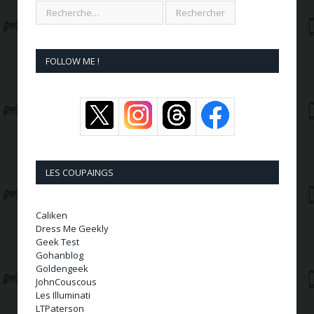
FOLLOW ME !
LES COUPAINGS
Caliken
Dress Me Geekly
Geek Test
Gohanblog
Goldengeek
JohnCouscous
Les Illuminati
LTPaterson