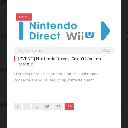
EVENT
24 JANVIER 2013
6
[EVENT] Nintendo Direct : Ce qu’il faut en
retenir
Hier s’est déroulé le Nintendo Direct, entièrement
consacré à la Wii U. Beaucoup d’attente quant…
Previous
1
…
26
27
28