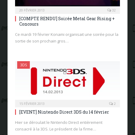
20 FÉVRIER 2013
32
[COMPTE RENDU] Soirée Metal Gear Rising +
Concours
Ce mardi 19 février Konami organisait une soirée pour la
sortie de son prochain gros…
3DS
15 FÉVRIER 2013
2
[EVENT] Nintendo Direct 3DS du 14 février
Hier se déroulait le Nintendo Direct entièrement
consacré à la 3DS. Le président de la firme…