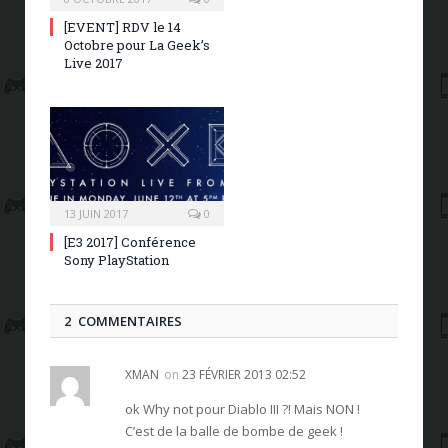
[EVENT] RDV le 14
Octobre pour La Geek’s
Live 2017
13 JUIN 2017
0
[E3 2017] Conférence
Sony PlayStation
2 COMMENTAIRES
XMAN
on
23 FÉVRIER 2013 02:52
ok Why not pour Diablo III ?! Mais NON !
C’est de la balle de bombe de geek !