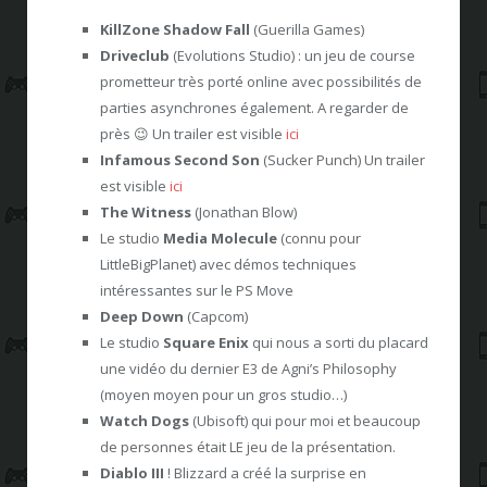
KillZone Shadow Fall
(Guerilla Games)
Driveclub
(Evolutions Studio) : un jeu de course
prometteur très porté online avec possibilités de
parties asynchrones également. A regarder de
près 😉 Un trailer est visible
ici
Infamous Second Son
(Sucker Punch) Un trailer
est visible
ici
The Witness
(Jonathan Blow)
Le studio
Media Molecule
(connu pour
LittleBigPlanet) avec démos techniques
intéressantes sur le PS Move
Deep Down
(Capcom)
Le studio
Square Enix
qui nous a sorti du placard
une vidéo du dernier E3 de Agni’s Philosophy
(moyen moyen pour un gros studio…)
Watch Dogs
(Ubisoft) qui pour moi et beaucoup
de personnes était LE jeu de la présentation.
Diablo III
! Blizzard a créé la surprise en