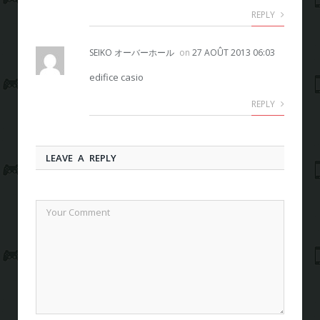
REPLY
SEIKO オーバーホール
on
27 AOÛT 2013 06:03
edifice casio
REPLY
LEAVE A REPLY