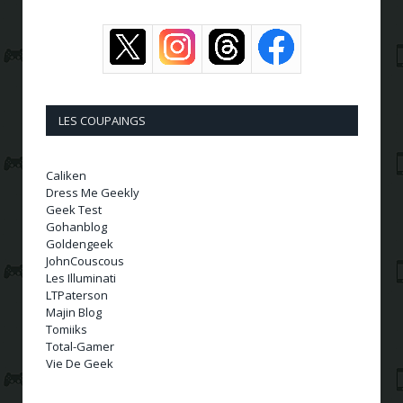
LES COUPAINGS
Caliken
Dress Me Geekly
Geek Test
Gohanblog
Goldengeek
JohnCouscous
Les Illuminati
LTPaterson
Majin Blog
Tomiiks
Total-Gamer
Vie De Geek