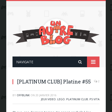
NAVIGATE
[PLATINUM CLUB] Platine #55
2
BY
OFFBLINK
ON
20 JANVIER 2016
JEUX VIDEO
,
LEGO
,
PLATINUM CLUB
,
PS VITA