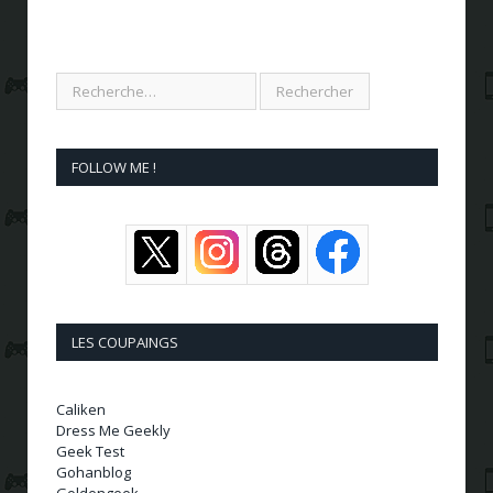
FOLLOW ME !
LES COUPAINGS
Caliken
Dress Me Geekly
Geek Test
Gohanblog