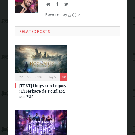
Website
Facebook
Twitter
Powered by △ ◯ ✕ □
RELATED POSTS
22 FÉVRIER 2023
5
9.0
[TEST] Hogwarts Legacy
: L’Héritage de Poudlard
sur PS5