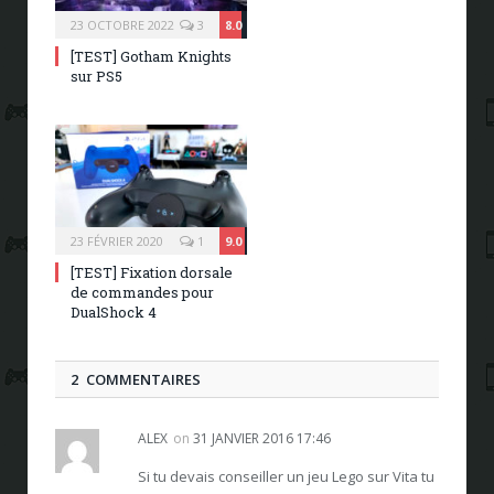
23 OCTOBRE 2022
3
8.0
[TEST] Gotham Knights
sur PS5
23 FÉVRIER 2020
1
9.0
[TEST] Fixation dorsale
de commandes pour
DualShock 4
2 COMMENTAIRES
ALEX
on
31 JANVIER 2016 17:46
Si tu devais conseiller un jeu Lego sur Vita tu