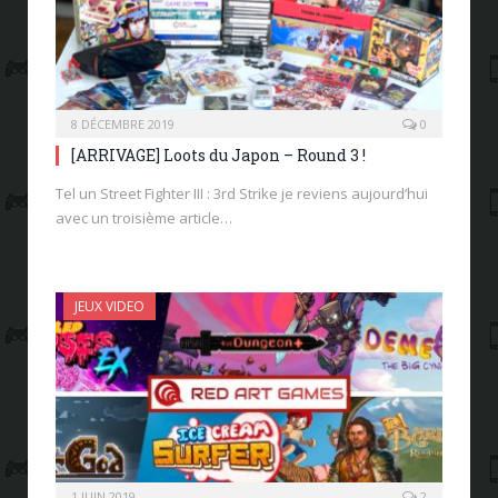
8 DÉCEMBRE 2019
0
[ARRIVAGE] Loots du Japon – Round 3 !
Tel un Street Fighter III : 3rd Strike je reviens aujourd’hui
avec un troisième article…
JEUX VIDEO
1 JUIN 2019
2