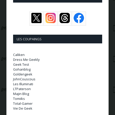
LES COUPAINGS
Caliken
Dress Me Geekly
Geek Test
Gohanblog
Goldengeek
JohnCouscous
Les Illuminati
LTPaterson
Majin Blog
Tomiiks
Total-Gamer
Vie De Geek