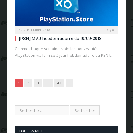
12 SEPTEMBRE 2018
0
[PSN] MAJ hebdomadaire du 10/09/2018
Comme chaque semaine, voici les nouveautés
PlayStation via la mise à jour hebdomadaire du PSN !…
Next
1
2
3
…
43
FOLLOW ME !