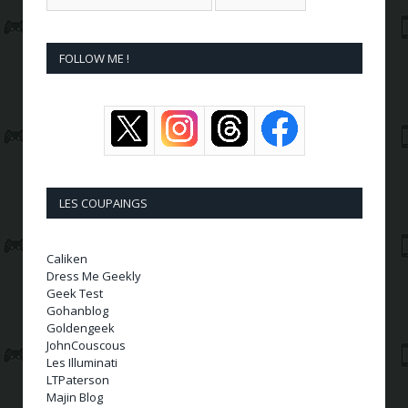
FOLLOW ME !
LES COUPAINGS
Caliken
Dress Me Geekly
Geek Test
Gohanblog
Goldengeek
JohnCouscous
Les Illuminati
LTPaterson
Majin Blog