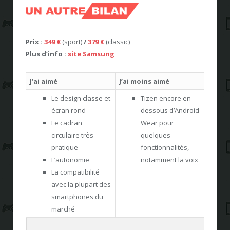
Prix
:
349 €
(sport)
/
379 €
(classic)
Plus d’info
:
site Samsung
J’ai aimé
J’ai moins aimé
Le design classe et
Tizen encore en
écran rond
dessous d’Android
Le cadran
Wear pour
circulaire très
quelques
pratique
fonctionnalités,
L’autonomie
notamment la voix
La compatibilité
avec la plupart des
smartphones du
marché