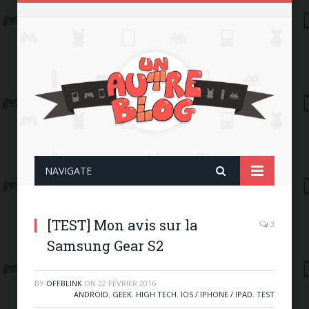
NAVIGATE
[TEST] Mon avis sur la
3
Samsung Gear S2
BY
OFFBLINK
ON
22 FÉVRIER 2016
ANDROID
,
GEEK
,
HIGH TECH
,
IOS / IPHONE / IPAD
,
TEST