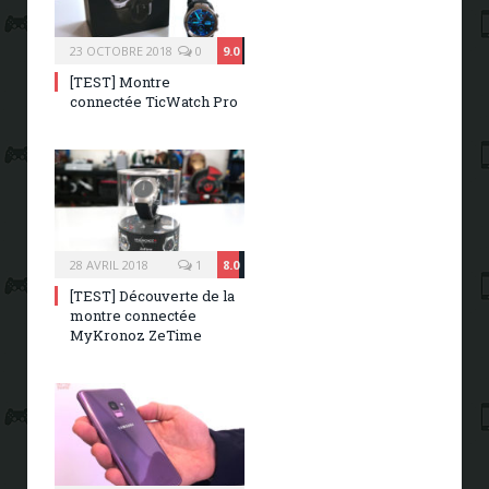
23 OCTOBRE 2018
0
9.0
[TEST] Montre
connectée TicWatch Pro
28 AVRIL 2018
1
8.0
[TEST] Découverte de la
montre connectée
MyKronoz ZeTime