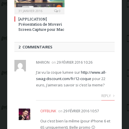
31 JANVIER 2016
0
[APPLICATION]
Présentation de Movavi
Screen Capture pour Mac
2 COMMENTAIRES
MARION
on
29 FÉVRIER 2016 10:26
J’ai vu la coque lumee sur
http://www.all-
swag-discount.com/fr/12-coque
pour 22
euro, j’aimerais savoir si c’est la meme?
REPLY
OFFBLINK
on
29 FÉVRIER 2016 10:57
Oui c’est bien la même (pour iPhone 6 et
6S uniquement). Belle promo 🙂