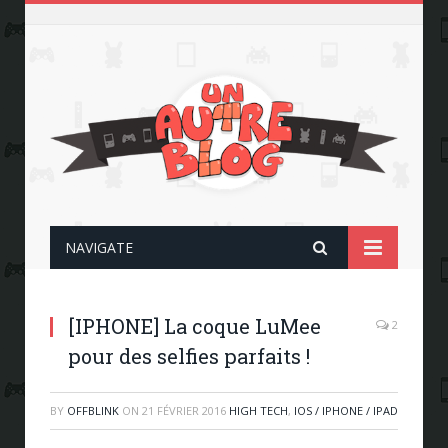
NAVIGATE
[IPHONE] La coque LuMee
2
pour des selfies parfaits !
BY
OFFBLINK
ON
21 FÉVRIER 2016
HIGH TECH
,
IOS / IPHONE / IPAD