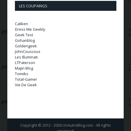
LES COUPAINGS
Caliken
Dress Me Geekly
Geek Test
Gohanblog
Goldengeek
JohnCouscous
Les Illuminati
LTPaterson
Majin Blog
Tomiiks
Total-Gamer
Vie De Geek
Copyright © 2012 - 2026 UnAutreBlog.com - All rights
reserved