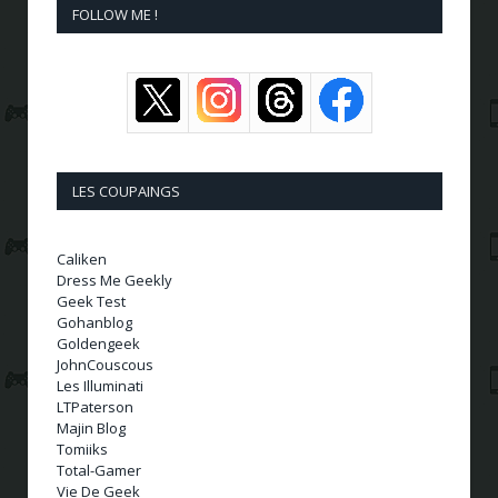
FOLLOW ME !
LES COUPAINGS
Caliken
Dress Me Geekly
Geek Test
Gohanblog
Goldengeek
JohnCouscous
Les Illuminati
LTPaterson
Majin Blog
Tomiiks
Total-Gamer
Vie De Geek