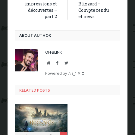
impressions et
Blizzard –
découvertes –
Compte rendu
part 2
et news
ABOUT AUTHOR
OFFBLINK
Website
Facebook
Twitter
Powered by △ ◯ ✕ □
RELATED POSTS