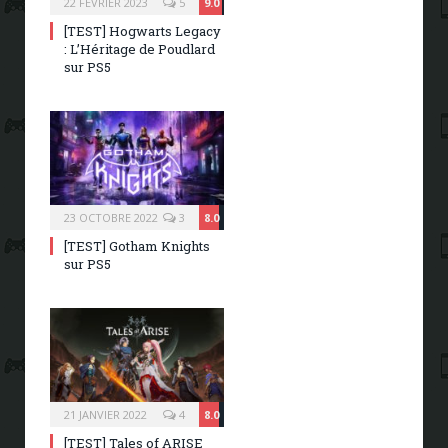
22 FÉVRIER 2023
5
9.0
[TEST] Hogwarts Legacy
: L’Héritage de Poudlard
sur PS5
23 OCTOBRE 2022
3
8.0
[TEST] Gotham Knights
sur PS5
21 JANVIER 2022
4
8.0
[TEST] Tales of ARISE