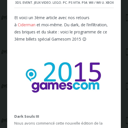
3DS
,
EVENT
,
JEUX VIDEO
,
LEGO
,
PC
,
PS VITA
,
PS4
,
WII / WII U
,
XBOX
Et voici un 3ème article avec nos retours
à
Ciderman
et moi-même. Du dark, de l’infiltration,
des briques et du skate : voici le programme de ce
3ème billets spécial Gamesom 2015 😉
Dark Souls III
Nous avons commencé cette nouvelle édition de la