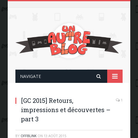
NAVIGATE
[GC 2015] Retours,
1
impressions et découvertes –
part 3
BY
OFFBLINK
ON
13 AOÛT 2015