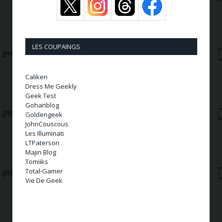
LES COUPAINGS
Caliken
Dress Me Geekly
Geek Test
Gohanblog
Goldengeek
JohnCouscous
Les Illuminati
LTPaterson
Majin Blog
Tomiiks
Total-Gamer
Vie De Geek