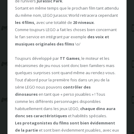
de l’univers
Jurassic Park
.
Sortant en même temps que le prochain film tant attendu
du même nom, LEGO Jurassic World retracera cependant
les 4 films,
avec une totalité de
20 niveaux
.
Comme toujours LEGO a fait les choses bien concernant
le fan service en intégrant par exemple
des voix et
musiques originales des films
\o/
Toujours développé par
TT Games
, le moteur et les
mécanismes de jeu nous sont donc bien familiers mais
quelques surprises sont quand même au rendez-vous.
Tout d’abord pour la première fois dans un jeu de la
série LEGO nous pouvons
contrôler des
dinosaures
en tant que « perso jouables » ! Tous
comme les différents personnages disponibles
habituellement dans les jeux LEGO,
chaque dino aura
donc ses caractéristiques
et habilités spéciales.
Les protagonistes du films sont bien évidemment
de la partie
et sont bien évidemment jouables, avec eux