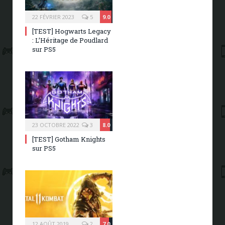
22 FÉVRIER 2023
5
9.0
[TEST] Hogwarts Legacy
: L’Héritage de Poudlard
sur PS5
23 OCTOBRE 2022
3
8.0
[TEST] Gotham Knights
sur PS5
12 AOÛT 2019
2
7.0