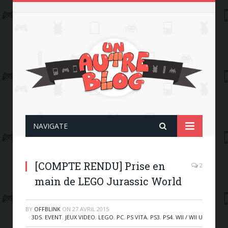
NAVIGATE
[COMPTE RENDU] Prise en
2
main de LEGO Jurassic World
BY
OFFBLINK
ON
27 AVRIL 2015
3DS
,
EVENT
,
JEUX VIDEO
,
LEGO
,
PC
,
PS VITA
,
PS3
,
PS4
,
WII / WII U