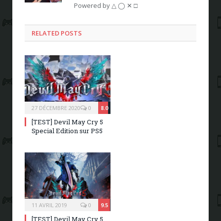
Powered by △ ◯ ✕ □
RELATED POSTS
27 DÉCEMBRE 2020
0
8.0
[TEST] Devil May Cry 5
Special Edition sur PS5
11 AVRIL 2019
0
9.5
[TEST] Devil May Cry 5