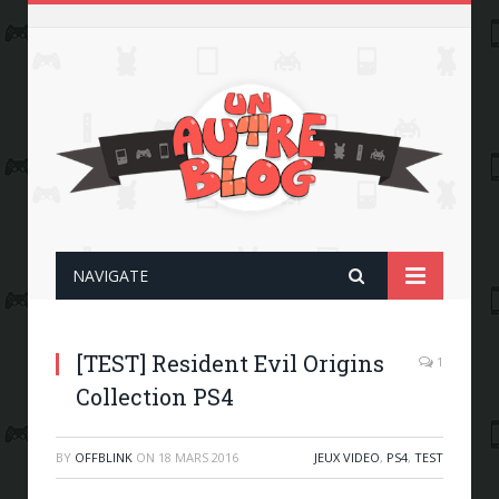
NAVIGATE
[TEST] Resident Evil Origins
1
Collection PS4
BY
OFFBLINK
ON
18 MARS 2016
JEUX VIDEO
,
PS4
,
TEST