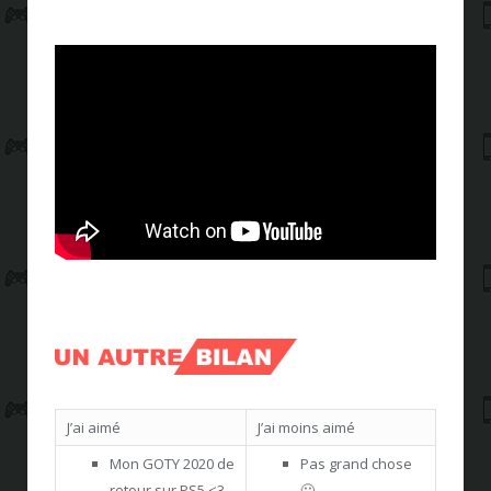
J’ai aimé
J’ai moins aimé
Mon GOTY 2020 de
Pas grand chose
retour sur PS5 <3
🙂