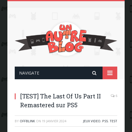
NAVIGATE
[TEST] The Last Of Us Part II
6
Remastered sur PS5
BY
OFFBLINK
ON
19 JANVIER 2024
JEUX VIDEO
,
PS5
,
TEST