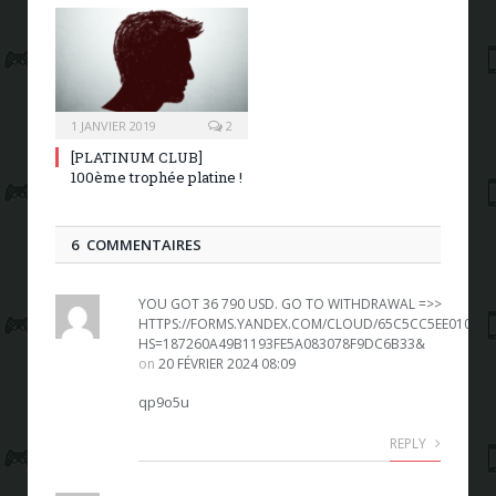
1 JANVIER 2019
2
[PLATINUM CLUB]
100ème trophée platine !
6 COMMENTAIRES
YOU GOT 36 790 USD. GО TО WITHDRАWАL =>>
HTTPS://FORMS.YANDEX.COM/CLOUD/65C5CC5EE010DB4
HS=187260A49B1193FE5A083078F9DC6B33&
on
20 FÉVRIER 2024 08:09
qp9o5u
REPLY