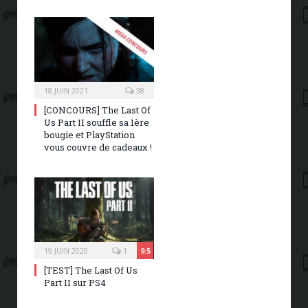
18 JUIN 2021
38
[CONCOURS] The Last Of
Us Part II souffle sa 1ère
bougie et PlayStation
vous couvre de cadeaux !
19 JUIN 2020
1
9.5
[TEST] The Last Of Us
Part II sur PS4