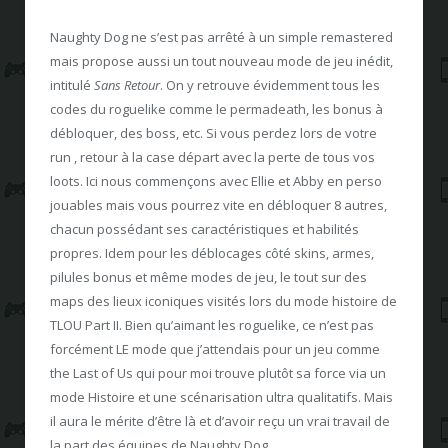
Naughty Dog ne s’est pas arrêté à un simple remastered
mais propose aussi un tout nouveau mode de jeu inédit,
intitulé
Sans Retour
. On y retrouve évidemment tous les
codes du roguelike comme le permadeath, les bonus à
débloquer, des boss, etc. Si vous perdez lors de votre
run , retour à la case départ avec la perte de tous vos
loots. Ici nous commençons avec Ellie et Abby en perso
jouables mais vous pourrez vite en débloquer 8 autres,
chacun possédant ses caractéristiques et habilités
propres. Idem pour les déblocages côté skins, armes,
pilules bonus et même modes de jeu, le tout sur des
maps des lieux iconiques visités lors du mode histoire de
TLOU Part II. Bien qu’aimant les roguelike, ce n’est pas
forcément LE mode que j’attendais pour un jeu comme
the Last of Us qui pour moi trouve plutôt sa force via un
mode Histoire et une scénarisation ultra qualitatifs. Mais
il aura le mérite d’être là et d’avoir reçu un vrai travail de
la part des équipes de Naughty Dog.