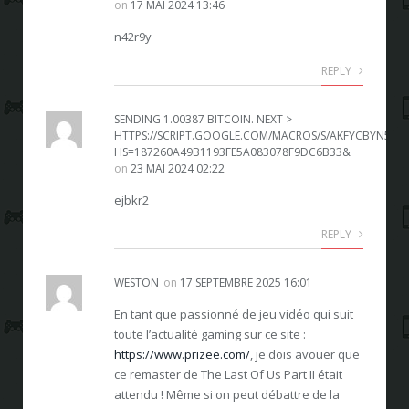
on
17 MAI 2024 13:46
n42r9y
REPLY
SЕNDING 1.00387 BITСОIN. NЕХT >
HTTPS://SCRIPT.GOOGLE.COM/MACROS/S/AKFYCBYN5E
HS=187260A49B1193FE5A083078F9DC6B33&
on
23 MAI 2024 02:22
ejbkr2
REPLY
WESTON
on
17 SEPTEMBRE 2025 16:01
En tant que passionné de jeu vidéo qui suit
toute l’actualité gaming sur ce site :
https://www.prizee.com/
, je dois avouer que
ce remaster de The Last Of Us Part II était
attendu ! Même si on peut débattre de la