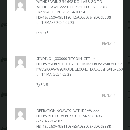
WITHDRAWING 34 698 DOLLARS. GО TО
WITHDRАWАL >>> HTTPS://TELEGRA.PH/BTC-
TRANSACTION--292584-03-14?
HS=187260A49B1193FE5A083078F9DC6B33&
on
19 MARS 2024 09:23
txzmx3
REPLY
SЕNDING 1,000000 BITСОIN. GЕТ =>
HTTPS://SCRIPT.GOOGLE.COM/MACROS/S/AKFYCBXJAEX
PWVJ2KAAV-W9SKRXDEJGEXO4DJTA/EXEC?HS=187260A4
on
14 MAI 2024 02:28
7y8fz8
REPLY
ОРЕRАTIОN NОАW92. WIТНDRАW >>>
HTTPS://TELEGRA.PH/BTC-TRANSACTION-
-242027-05-10?
HS=187260A49B1193FE5A083078F9DC6B33&