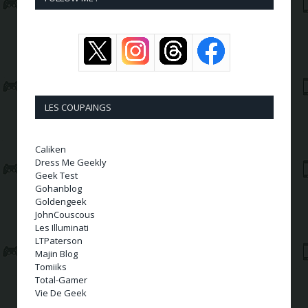
LES COUPAINGS
Caliken
Dress Me Geekly
Geek Test
Gohanblog
Goldengeek
JohnCouscous
Les Illuminati
LTPaterson
Majin Blog
Tomiiks
Total-Gamer
Vie De Geek