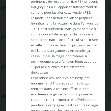
pertinence de ressortir un titre PS4 si récent,
Naughty Dog a su apporter suffisamment de
contenu pour justifier cette version PS5.
Le mode Sans Retour me laisse perplexe
honnêtement. Un roguelike dans l’univers de
TLOU, c’est audacieux mais ça me semble à
contre-courant de ce qui fait la force de la
série : cette narration linéaire ultra maîtrisée
et cette montée en tension progressive. Joel
et Ellie dans un gameplay en boucle, ça
casse un peu la magie non ? Même si
techniquement ça a l’air bien foutu avec les
10 persos jouables et les différents
déblocages.
Cependant, les Lost Levels m’intriguent
énormément ! Trois niveaux inédits qui
rentrent dans la timeline officielle, c’est
exactement le genre de bonus qui me fait
craquer. Et les commentaires développeurs
pendant la campagne, c’est toujours un régal
pour comprendre les choix créatifs.