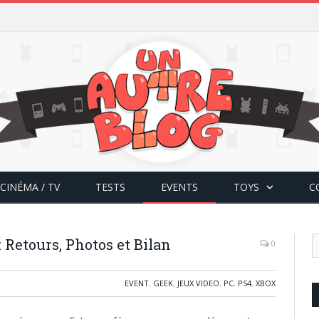
CINÉMA / TV
TESTS
EVENTS
TOYS
C
Retours, Photos et Bilan
0
EVENT
,
GEEK
,
JEUX VIDEO
,
PC
,
PS4
,
XBOX