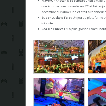
PlayerUnknown’s Battlegrounds
: Malgré
une énorme communauté sur PC et fait aujourd’
décembre sur Xbox One et était à l’honneur s
Super Lucky’s Tale
: Un jeu de plateforme t
très vite !
Sea Of Thieves :
La plus grosse communauté 