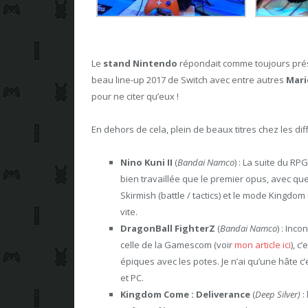
Le
stand Nintendo
répondait comme toujours prése
beau line-up 2017 de Switch avec entre autres
Mari
pour ne citer qu’eux !
En dehors de cela, plein de beaux titres chez les di
Nino Kuni II
(
Bandai Namco
) : La suite du RP
bien travaillée que le premier opus, avec
Skirmish (battle / tactics) et le mode Kingdo
vite.
DragonBall FighterZ
(
Bandai Namco
) : Inc
celle de la Gamescom (voir
mon article ici
), c
épiques avec les potes. Je n’ai qu’une hâte c’e
et PC.
Kingdom Come : Deliverance
(
Deep Silver)
: