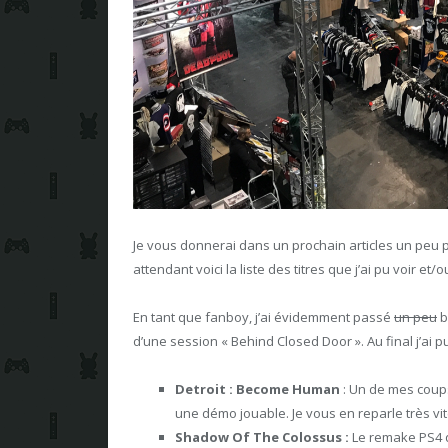
Je vous donnerai dans un prochain articles un peu 
attendant voici la liste des titres que j’ai pu voir et/o
En tant que fanboy, j’ai évidemment passé
un peu
b
d’une session « Behind Closed Door ». Au final j’ai pu
Detroit : Become Human
: Un de mes coups
une démo jouable. Je vous en reparle très vit
Shadow Of The Colossus :
Le remake PS4 q