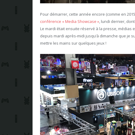
Pour démarrer, cette année encore (comme en 2015)
conférence « Media Showcase »
, lundi dernier, don
Le mardi était ensuite réservé à la presse, médias e
depuis mardi après-midi jusqu’à dimanche que je sui
mettre les mains sur quelques jeux !