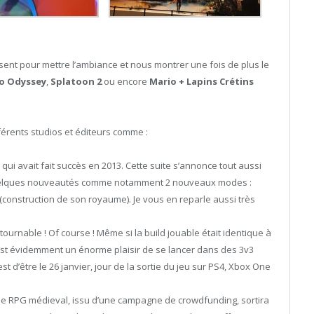
nt pour mettre l’ambiance et nous montrer une fois de plus le
o Odyssey
,
Splatoon 2
ou encore
Mario + Lapins Crétins
fférents studios et éditeurs comme :
G qui avait fait succès en 2013. Cette suite s’annonce tout aussi
 quelques nouveautés comme notamment 2 nouveaux modes :
m (construction de son royaume). Je vous en reparle aussi très
ontournable ! Of course ! Même si la build jouable était identique à
’est évidemment un énorme plaisir de se lancer dans des 3v3
st d’être le 26 janvier, jour de la sortie du jeu sur PS4, Xbox One
 le RPG médieval, issu d’une campagne de crowdfunding, sortira