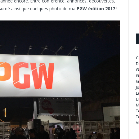
 année encore. Entre conférence, annonces, découvertes,
 résumé ainsi que quelques photo de ma
PGW édition 2017
!
C
D
G
G
G
J
L
L
M
T
T
V