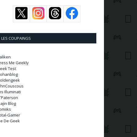
LES COUPAINGS
aliken
ress Me Geekly
eek Test
ohanblog
oldengeek
ohnCouscous
es Illuminati
TPaterson
ajin Blog
omiiks
otal-Gamer
ie De Geek