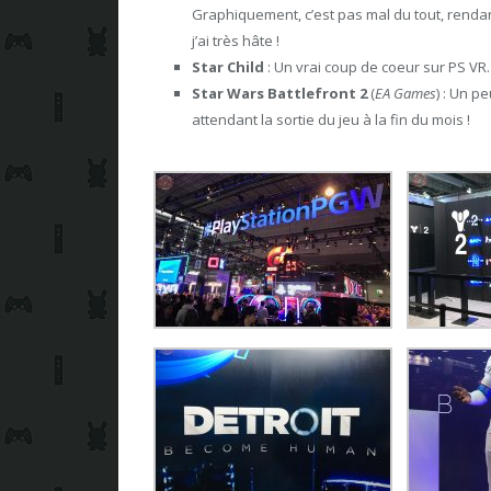
Graphiquement, c’est pas mal du tout, rendan
j’ai très hâte !
Star Child
: Un vrai coup de coeur sur PS VR.
Star Wars Battlefront 2
(
EA Games
) : Un p
attendant la sortie du jeu à la fin du mois !