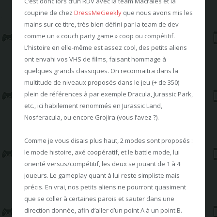
C’est donc lors d’un RDV avec la team Macrales et la
coupine de chez
DressMeGeekly
que nous avons mis les
mains sur ce titre, très bien défini par la team de dev
comme un « couch party game » coop ou compétitif.
L’histoire en elle-même est assez cool, des petits aliens
ont envahi vos VHS de films, faisant hommage à
quelques grands classiques. On reconnaitra dans la
multitude de niveaux proposés dans le jeu (+ de 350)
plein de références à par exemple Dracula, Jurassic Park,
etc., ici habilement renommés en Jurassic Land,
Nosferacula, ou encore Grojira (vous l’avez ?).
Comme je vous disais plus haut, 2 modes sont proposés :
le mode histoire, axé coopératif, et le battle mode, lui
orienté versus/compétitif, les deux se jouant de 1 à 4
joueurs. Le gameplay quant à lui reste simpliste mais
précis. En vrai, nos petits aliens ne pourront quasiment
que se coller à certaines parois et sauter dans une
direction donnée, afin d’aller d’un point A à un point B.