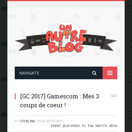
NAVIGATE
[GC 2017] Gamescom : Mes 3
0
coups de coeur !
BY
OFFBLINK
ON
30 AOÛT 2017
EVENT
,
JEUX VIDEO
,
PC
,
PS4
,
SWITCH
,
XBOX