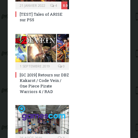
21 JANVIER 2022
4
8.0
[TEST] Tales of ARISE
sur PS5
1 SEPTEMBRE 2019
0
[GC 2019] Retours sur DBZ
Kakarot / Code Vein /
One Piece Pirate
Warriors 4 / RAD
26 AOÛT 2019
3