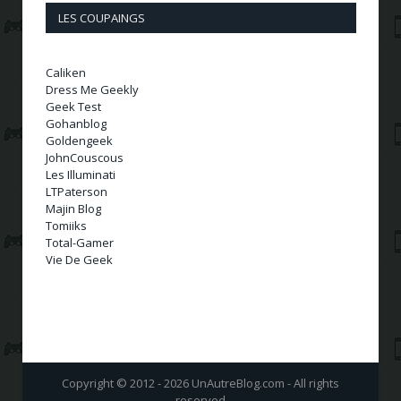
LES COUPAINGS
Caliken
Dress Me Geekly
Geek Test
Gohanblog
Goldengeek
JohnCouscous
Les Illuminati
LTPaterson
Majin Blog
Tomiiks
Total-Gamer
Vie De Geek
Copyright © 2012 - 2026 UnAutreBlog.com - All rights
reserved