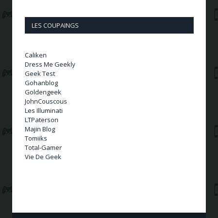
LES COUPAINGS
Caliken
Dress Me Geekly
Geek Test
Gohanblog
Goldengeek
JohnCouscous
Les Illuminati
LTPaterson
Majin Blog
Tomiiks
Total-Gamer
Vie De Geek