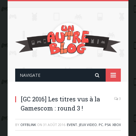
NAVIGATE
[GC 2016] Les titres vus à la
3
Gamescom : round 3 !
BY
OFFBLINK
ON
31 AOÛT 2016
EVENT
,
JEUX VIDEO
,
PC
,
PS4
,
XBOX