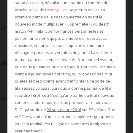
stand Activision, dévoilant une partie du contenu du
prochain DLC de
Destiny
: Les Seigneurs de Fer. La
première partie de la session mettait en avant le
nouveau mode multiplayer « Suprematie », du death
match PvP mêlant performances personnelles et
performances en équipe. Un mode qui reste assez
classique, et qui ne m’a pas empêché de me faire
dézinguer par mes adversaires du jour 🙂 La seconde
partie quant à elle était consacrée à un nouvel Assaut,
que nous pouvions jouer en coop à 3 joueurs. Une map
sympa à jouer, assez bourrine, qui proposait des mini
quêtes et checkpoints avant d’affronter une sorte de
titan assez colossal qui nous a donné pas mal de fil à
retordre ! Bref, ceci n’est qu’une partie du tout nouveau
contenu, loots, maps, etc. que proposera ce nouveau
DLC, qui sortira le
20 septembre 2016
sur PS4, Xbox One
et PC. A savoir qu’une collection complète regroupant le
jeu et la totalité des DLC (soit 5 aventures total) sortira
simultanément.