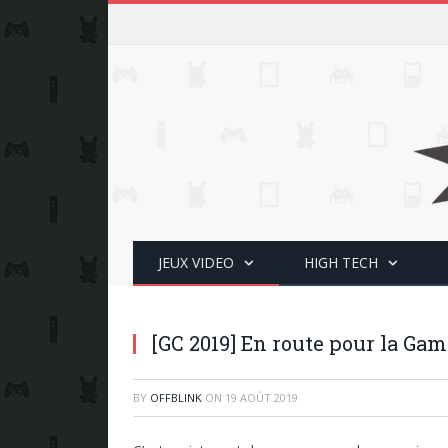
JEUX VIDEO
HIGH TECH
[GC 2019] En route pour la Ga
BY
OFFBLINK
ON
19 AOÛT 2019