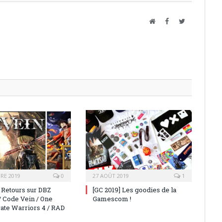
Website
Facebook
Twitter
RE 2019
0
27 AOÛT 2019
1
] Retours sur DBZ
[GC 2019] Les goodies de la
/ Code Vein / One
Gamescom !
rate Warriors 4 / RAD