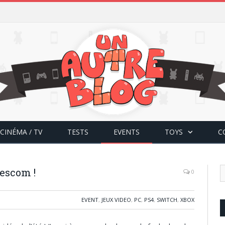
CINÉMA / TV
TESTS
EVENTS
TOYS
C
mescom !
0
EVENT
,
JEUX VIDEO
,
PC
,
PS4
,
SWITCH
,
XBOX