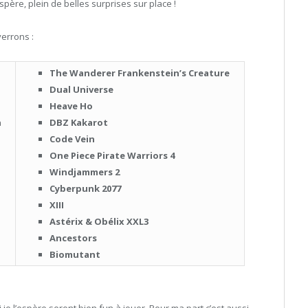
père, plein de belles surprises sur place !
verrons :
The Wanderer Frankenstein’s Creature
Dual Universe
Heave Ho
n
DBZ Kakarot
Code Vein
One Piece Pirate Warriors 4
Windjammers 2
Cyberpunk 2077
XIII
Astérix & Obélix XXL3
Ancestors
Biomutant
qui je l’espère seront bien fun à jouer. Pour ma part c’est aussi