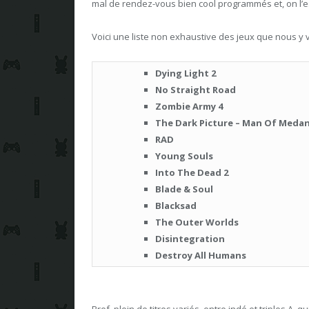
mal de rendez-vous bien cool programmés et, on l’es
Voici une liste non exhaustive des jeux que nous y 
Dying Light 2
No Straight Road
Zombie Army 4
The Dark Picture – Man Of Meda
RAD
Young Souls
Into The Dead 2
Blade & Soul
Blacksad
The Outer Worlds
Disintegration
Destroy All Humans
Bref, plein de titres variés, entre indé et triples A, 