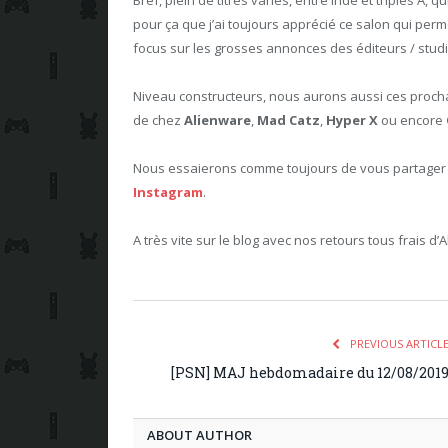
pour ça que j’ai toujours apprécié ce salon qui perme
focus sur les grosses annonces des éditeurs / studi
Niveau constructeurs, nous aurons aussi ces prochai
de chez
Alienware
,
Mad Catz
,
Hyper X
ou encore
Nous essaierons comme toujours de vous partager to
Instagram
.
A très vite sur le blog avec nos retours tous frais d’
PREVIOUS ARTICL
[PSN] MAJ hebdomadaire du 12/08/201
ABOUT AUTHOR