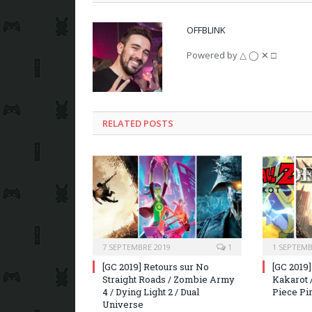
OFFBLINK
Powered by △ ◯ ✕ □
RELATED POSTS
7 SEPTEMBRE 2019
1
1 SEPTEMB
[GC 2019] Retours sur No
[GC 2019
Straight Roads / Zombie Army
Kakarot 
4 / Dying Light 2 / Dual
Piece Pi
Universe