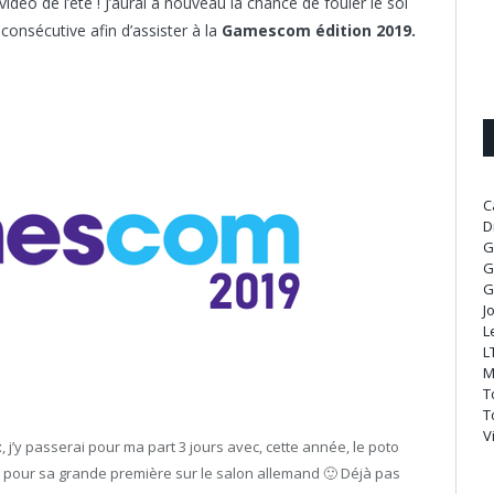
éo de l’été ! J’aurai à nouveau la chance de fouler le sol
nsécutive afin d’assister à la
Gamescom édition 2019.
C
D
G
G
G
J
L
L
M
T
T
V
t
, j’y passerai pour ma part 3 jours avec, cette année, le poto
g) pour sa grande première sur le salon allemand 🙂 Déjà pas