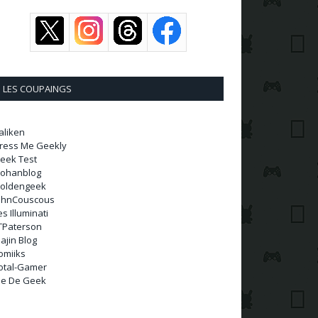
LES COUPAINGS
aliken
ress Me Geekly
eek Test
ohanblog
oldengeek
ohnCouscous
es Illuminati
TPaterson
ajin Blog
omiiks
otal-Gamer
ie De Geek