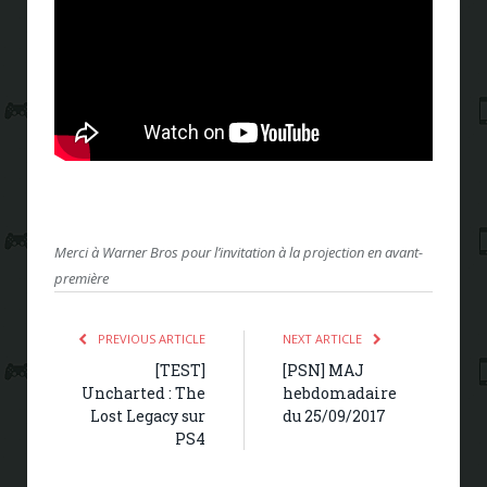
Merci à Warner Bros pour l’invitation à la projection en avant-
première
PREVIOUS ARTICLE
NEXT ARTICLE
[TEST]
[PSN] MAJ
Uncharted : The
hebdomadaire
Lost Legacy sur
du 25/09/2017
PS4