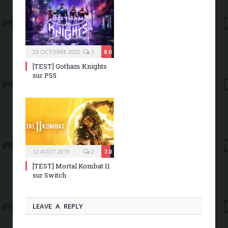
23 OCTOBRE 2022
3
8.0
[TEST] Gotham Knights
sur PS5
12 AOÛT 2019
2
7.0
[TEST] Mortal Kombat 11
sur Switch
LEAVE A REPLY