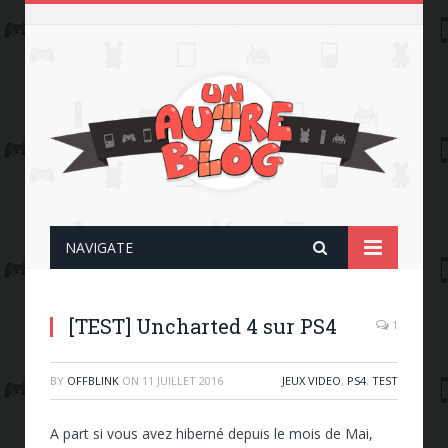
NAVIGATE
[TEST] Uncharted 4 sur PS4
1
BY
OFFBLINK
ON
11 JUILLET 2016
JEUX VIDEO
,
PS4
,
TEST
A part si vous avez hiberné depuis le mois de Mai,