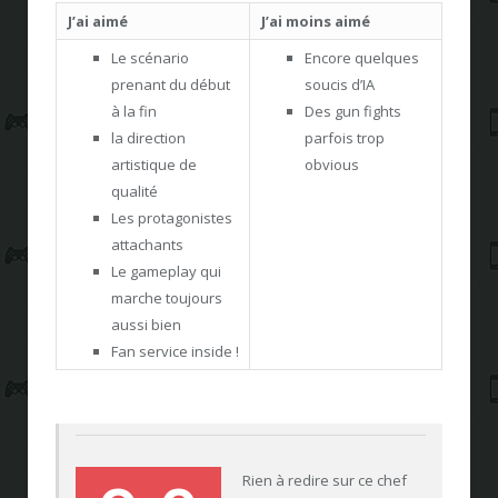
J’ai aimé
J’ai moins aimé
Le scénario
Encore quelques
prenant du début
soucis d’IA
à la fin
Des gun fights
la direction
parfois trop
artistique de
obvious
qualité
Les protagonistes
attachants
Le gameplay qui
marche toujours
aussi bien
Fan service inside !
Rien à redire sur ce chef