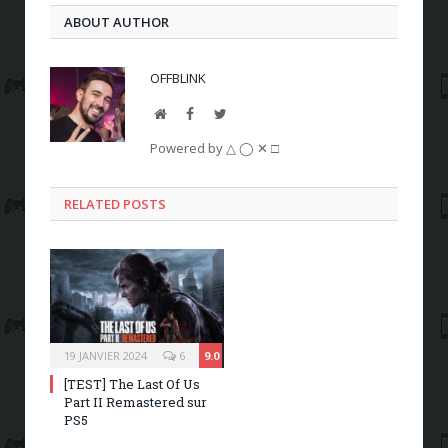
ABOUT AUTHOR
OFFBLINK
Website
Facebook
Twitter
Powered by △ ◯ ✕ □
RELATED POSTS
19 JANVIER 2024
6
9.0
[TEST] The Last Of Us
Part II Remastered sur
PS5