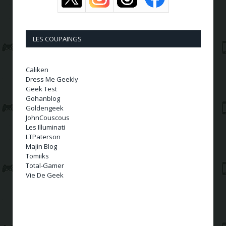
LES COUPAINGS
Caliken
Dress Me Geekly
Geek Test
Gohanblog
Goldengeek
JohnCouscous
Les Illuminati
LTPaterson
Majin Blog
Tomiiks
Total-Gamer
Vie De Geek