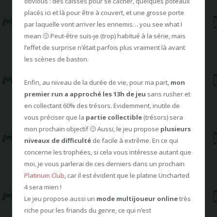
obvious : des caisses pour se cacher, quelques poteaux
placés ici et là pour être à couvert, et une grosse porte
par laquelle vont arriver les ennemis… you see what I
mean 🙂 Peut-être suis-je (trop) habitué à la série, mais
l’effet de surprise n’était parfois plus vraiment là avant
les scènes de baston.
Enfin, au niveau de la durée de vie, pour ma part,
mon
premier run a approché les 13h de jeu
sans rusher et
en collectant 60% des trésors. Evidemment, inutile de
vous préciser que la
partie collectible
(trésors) sera
mon prochain objectif 🙂 Aussi, le jeu propose
plusieurs
niveaux de difficulté
de facile à extrême. En ce qui
concerne les trophées, si cela vous intéresse autant que
moi, je vous parlerai de ces derniers dans un prochain
Platinum Club
, car il est évident que le platine Uncharted
4 sera mien !
Le jeu propose aussi un
mode multijoueur online
très
riche pour les friands du genre, ce qui n’est