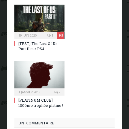
19 JUIN 2020
1
9.5
[TEST] The Last Of Us
Part II sur PS4
1 JANVIER 2019
2
[PLATINUM CLUB]
100ème trophée platine !
UN COMMENTAIRE