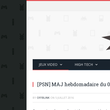
JEUX VIDEO
HIGH TECH
[PSN] MAJ hebdomadaire du 0
BY
OFFBLINK
ON
5 JUILLET 2016