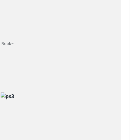
us Book~
s