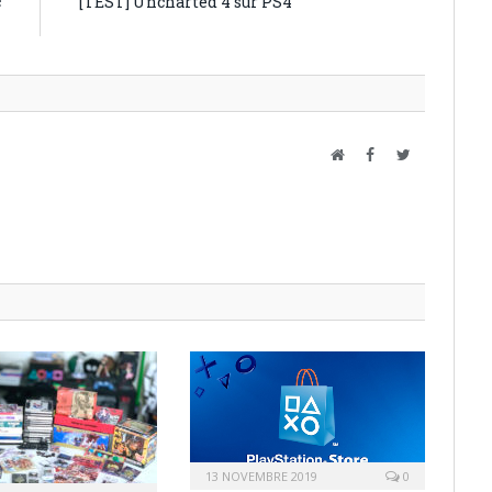
c
[TEST] Uncharted 4 sur PS4
K
Website
Facebook
Twitter
13 NOVEMBRE 2019
0