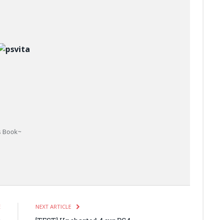
us Book~
E
NEXT ARTICLE