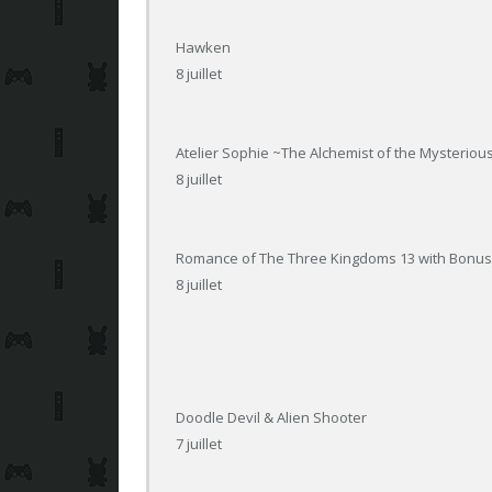
Hawken
8 juillet
Atelier Sophie ~The Alchemist of the Mysterio
8 juillet
Romance of The Three Kingdoms 13 with Bonu
8 juillet
Doodle Devil & Alien Shooter
7 juillet