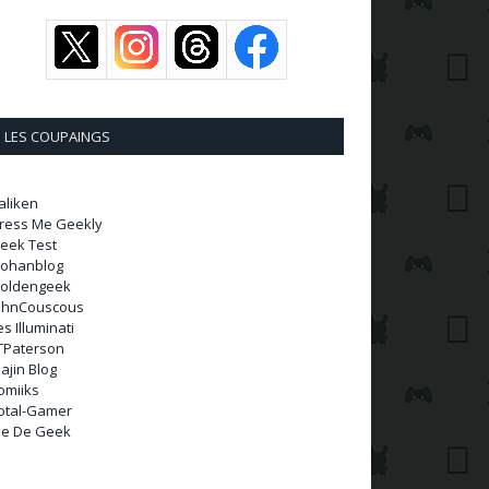
LES COUPAINGS
aliken
ress Me Geekly
eek Test
ohanblog
oldengeek
ohnCouscous
es Illuminati
TPaterson
ajin Blog
omiiks
otal-Gamer
ie De Geek