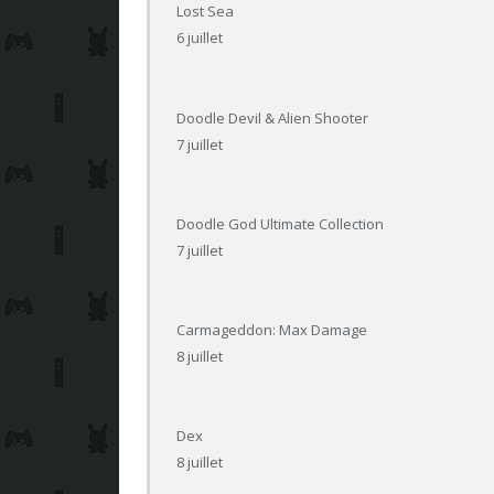
Lost Sea
6 juillet
Doodle Devil & Alien Shooter
7 juillet
Doodle God Ultimate Collection
7 juillet
Carmageddon: Max Damage
8 juillet
Dex
8 juillet