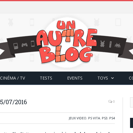
CINÉMA / TV
TESTS
EVENTS
TOYS
C
5/07/2016
0
JEUX VIDEO
,
PS VITA
,
PS3
,
PS4