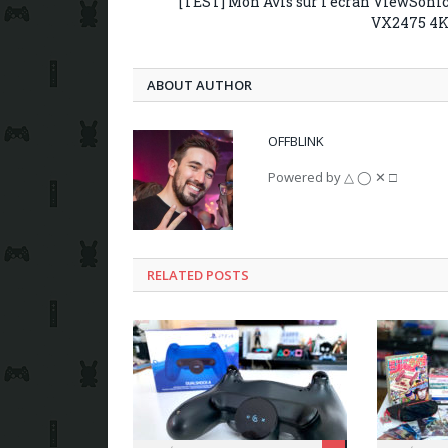
[TEST] Mon Avis sur l’écran ViewSoni
VX2475 4
ABOUT AUTHOR
OFFBLINK
Powered by △ ◯ ✕ □
RELATED POSTS