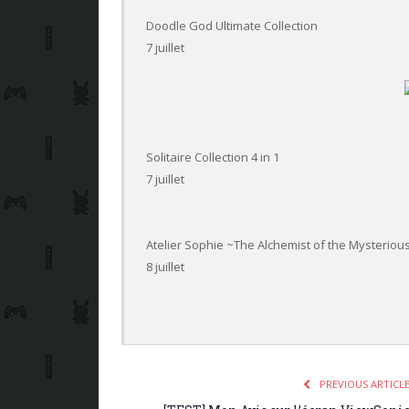
Doodle God Ultimate Collection
7 juillet
Solitaire Collection 4 in 1
7 juillet
Atelier Sophie ~The Alchemist of the Mysterio
8 juillet
PREVIOUS ARTICL