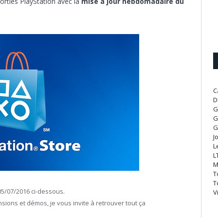
orties PlayStation avec la
mise à jour hebdomadaire du
C
D
G
G
G
J
L
L
M
T
T
05/07/2016 ci-dessous.
V
nsions et démos, je vous invite à retrouver tout ça