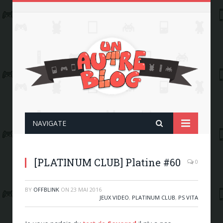
NAVIGATE
[PLATINUM CLUB] Platine #60
0
BY
OFFBLINK
ON
23 MAI 2016
JEUX VIDEO
,
PLATINUM CLUB
,
PS VITA