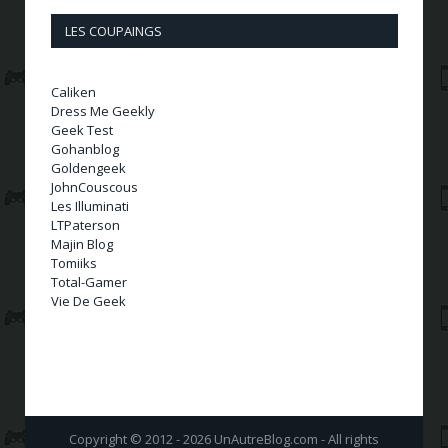
LES COUPAINGS
Caliken
Dress Me Geekly
Geek Test
Gohanblog
Goldengeek
JohnCouscous
Les Illuminati
LTPaterson
Majin Blog
Tomiiks
Total-Gamer
Vie De Geek
Copyright © 2012 - 2026 UnAutreBlog.com - All rights