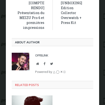
[COMPTE
[UNBOXING]
RENDU]
Edition
Présentation du
Collector
MEIZU Pro 6 et
Overwatch +
premières
Press Kit
impressions
ABOUT AUTHOR
OFFBLINK
Website
Facebook
Twitter
Powered by △ ◯ ✕ □
RELATED POSTS