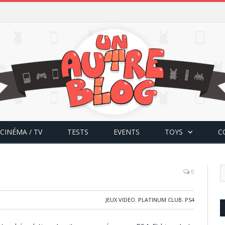
CINÉMA / TV
TESTS
EVENTS
TOYS
C
0
JEUX VIDEO
,
PLATINUM CLUB
,
PS4