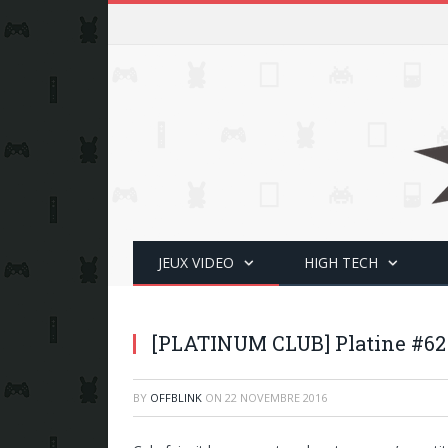
JEUX VIDEO
HIGH TECH
[PLATINUM CLUB] Platine #62
BY
OFFBLINK
ON
22 NOVEMBRE 2016