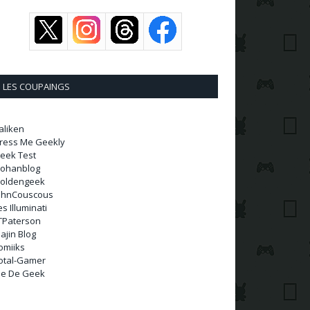
LES COUPAINGS
aliken
ress Me Geekly
eek Test
ohanblog
oldengeek
ohnCouscous
es Illuminati
TPaterson
ajin Blog
omiiks
otal-Gamer
ie De Geek