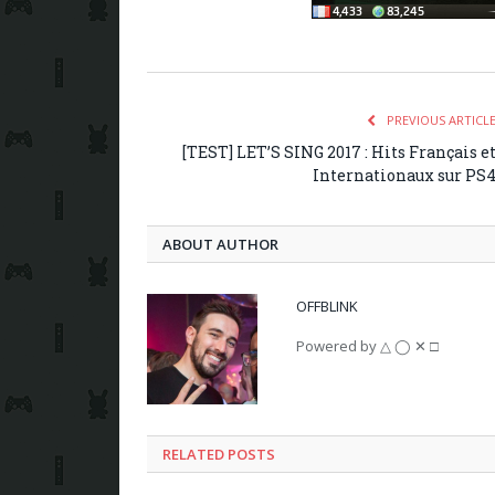
PREVIOUS ARTICL
[TEST] LET’S SING 2017 : Hits Français e
Internationaux sur PS
ABOUT AUTHOR
OFFBLINK
Powered by △ ◯ ✕ □
RELATED POSTS