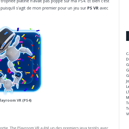
 trophée platine n’avait pas poppé sur ma PS4. Et bien c’est
 puisqu’il s’agit de mon premier pour un jeu sur
PS VR
avec
C
D
G
G
G
J
L
L
M
layroom VR (PS4)
T
T
V
ortie, The Playroom VR a été un des premiers jeux testés avec