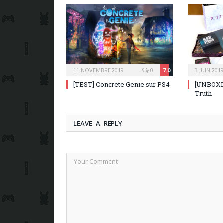
11 NOVEMBRE 2019
0
7.0
3 JUIN 201
[TEST] Concrete Genie sur PS4
[UNBOXIN
Truth
LEAVE A REPLY