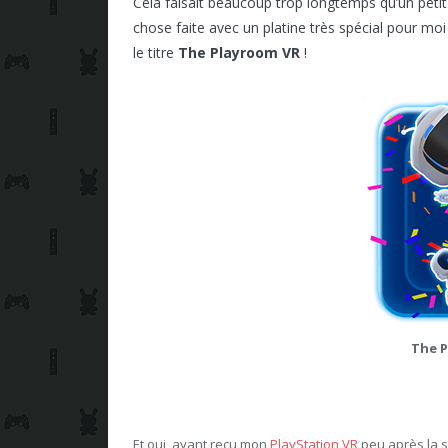
Cela faisait beaucoup trop longtemps qu’un petit
chose faite avec un platine très spécial pour moi
le titre
The Playroom VR
!
The P
Et oui, ayant reçu mon
PlayStation VR
peu après la s