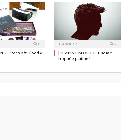
9
0
1 JANVIER 2019
2
G] Press Kit Blood &
[PLATINUM CLUB] 100ème
trophée platine !