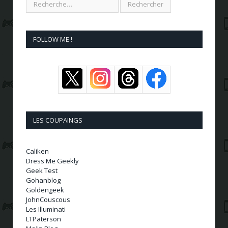
FOLLOW ME !
LES COUPAINGS
Caliken
Dress Me Geekly
Geek Test
Gohanblog
Goldengeek
JohnCouscous
Les Illuminati
LTPaterson