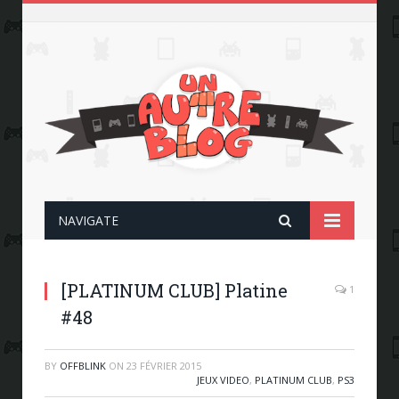
NAVIGATE
[PLATINUM CLUB] Platine
1
#48
BY
OFFBLINK
ON
23 FÉVRIER 2015
JEUX VIDEO
,
PLATINUM CLUB
,
PS3