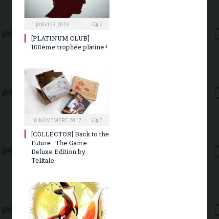
1 JANVIER 2019
2
[PLATINUM CLUB]
100ème trophée platine !
10 NOVEMBRE 2017
0
[COLLECTOR] Back to the
Future : The Game –
Deluxe Edition by
Telltale