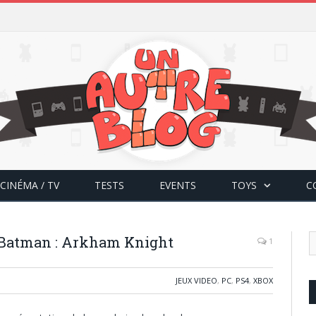
CINÉMA / TV
TESTS
EVENTS
TOYS
C
Batman : Arkham Knight
1
JEUX VIDEO
,
PC
,
PS4
,
XBOX