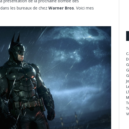
à la présentation de la prochaine bombe des
dans les bureaux de chez
Warner Bros
. Voici mes
C
D
G
G
G
J
L
L
M
T
T
V