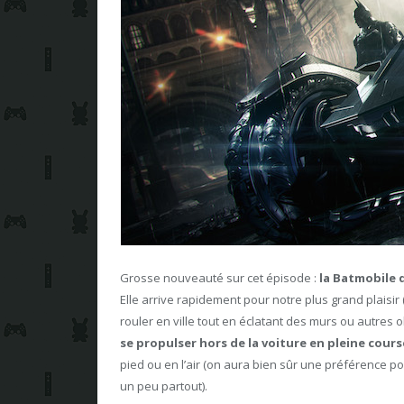
Grosse nouveauté sur cet épisode :
la Batmobile q
Elle arrive rapidement pour notre plus grand plaisir 
rouler en ville tout en éclatant des murs ou autres
se propulser hors de la voiture en pleine cours
pied ou en l’air (on aura bien sûr une préférence po
un peu partout).