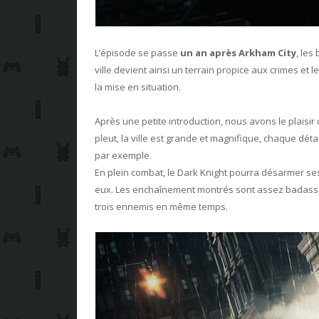
L’épisode se passe
un an après Arkham City
, les
ville devient ainsi un terrain propice aux crimes et
la mise en situation.
Après une petite introduction, nous avons le plaisir 
pleut, la ville est grande et magnifique, chaque dé
par exemple.
En plein combat, le Dark Knight pourra désarmer se
eux. Les enchaînement montrés sont assez badass,
trois ennemis en même temps.