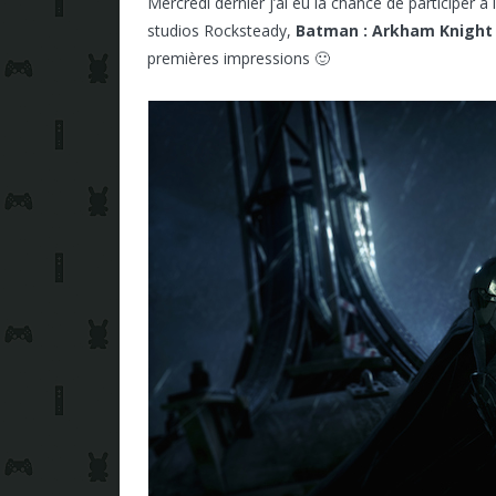
Mercredi dernier j’ai eu la chance de participer 
studios Rocksteady,
Batman : Arkham Knight
premières impressions 🙂