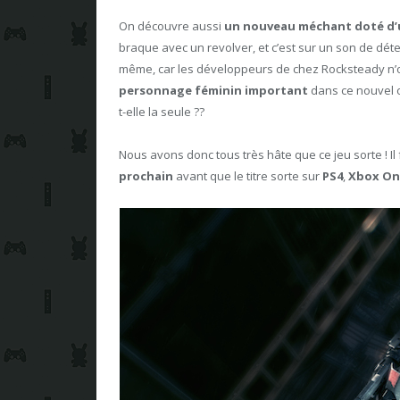
On découvre aussi
un nouveau méchant doté d’
braque avec un revolver, et c’est sur un son de dé
même, car les développeurs de chez Rocksteady n’ont
personnage féminin
important
dans ce nouvel 
t-elle la seule ??
Nous avons donc tous très hâte que ce jeu sorte ! I
prochain
avant que le titre sorte sur
PS4
,
Xbox On