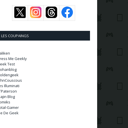
LES COUPAINGS
aliken
ress Me Geekly
eek Test
ohanblog
oldengeek
ohnCouscous
es Illuminati
TPaterson
ajin Blog
omiiks
otal-Gamer
ie De Geek