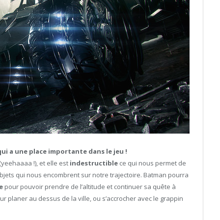
ui a une place importante dans le jeu !
(yeehaaaa !), et elle est
indestructible
ce qui nous permet de
 objets qui nous encombrent sur notre trajectoire. Batman pourra
e
pour pouvoir prendre de l’altitude et continuer sa quête à
ur planer au dessus de la ville, ou s’accrocher avec le grappin