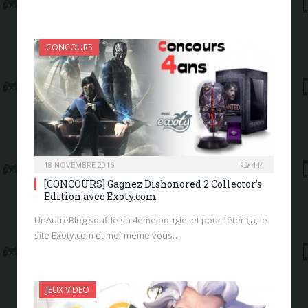
CONCOURS
18 NOVEMBRE 2016
444
[CONCOURS] Gagnez Dishonored 2 Collector’s
Edition avec Exoty.com
UnAutreBlog souffle sa 4ème bougie, et pour fêter ça, le
site Exoty.com et moi-même vous…
JEUX VIDEO