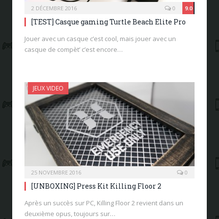
2 DÉCEMBRE 2016
0
9.0
[TEST] Casque gaming Turtle Beach Elite Pro
Jouer avec un casque c’est cool, mais jouer avec un
casque de compèt’ c’est encore…
JEUX VIDEO
25 NOVEMBRE 2016
0
[UNBOXING] Press Kit Killing Floor 2
Après un succès sur PC, Killing Floor 2 revient dans un
deuxième opus, toujours sur…