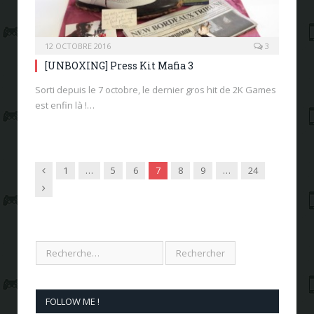
12 OCTOBRE 2016
3
[UNBOXING] Press Kit Mafia 3
Sorti depuis le 7 octobre, le dernier gros hit de 2K Games
est enfin là !…
Previous
1
…
5
6
7
8
9
…
24
Next
FOLLOW ME !