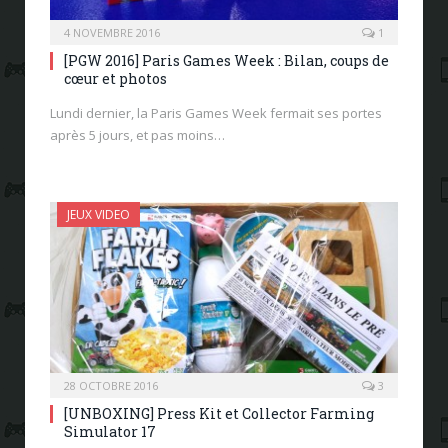
4 NOVEMBRE 2016
1
[PGW 2016] Paris Games Week : Bilan, coups de
cœur et photos
Lundi dernier, la Paris Games Week fermait ses portes
après 5 jours, et pas moins…
JEUX VIDEO
28 OCTOBRE 2016
3
[UNBOXING] Press Kit et Collector Farming
Simulator 17