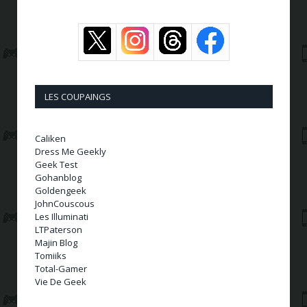
LES COUPAINGS
Caliken
Dress Me Geekly
Geek Test
Gohanblog
Goldengeek
JohnCouscous
Les Illuminati
LTPaterson
Majin Blog
Tomiiks
Total-Gamer
Vie De Geek