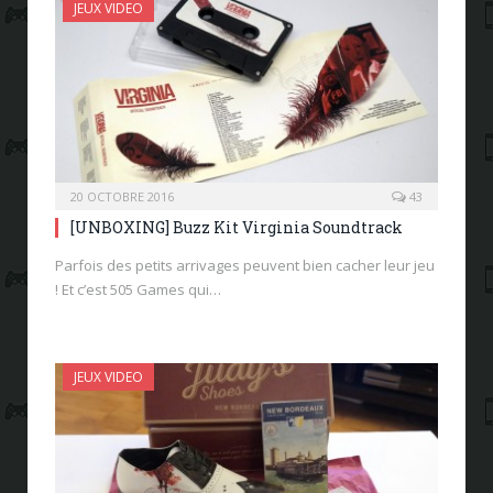
JEUX VIDEO
20 OCTOBRE 2016
43
[UNBOXING] Buzz Kit Virginia Soundtrack
Parfois des petits arrivages peuvent bien cacher leur jeu
! Et c’est 505 Games qui…
JEUX VIDEO