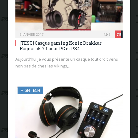
9 JANVIER 2017
3
7.5
[TEST] Casque gaming Konix Drakkar
Ragnarok 7.1 pour PC et PS4
Aujourd’hui je vous présente un casque tout droit venu
non pas de chez les Vikings,…
HIGH TECH