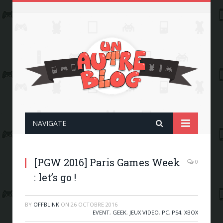
NAVIGATE
[PGW 2016] Paris Games Week
0
: let’s go !
BY
OFFBLINK
ON
26 OCTOBRE 2016
EVENT
,
GEEK
,
JEUX VIDEO
,
PC
,
PS4
,
XBOX