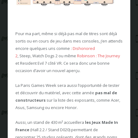
Pour ma part, même si déjà pas mal de titres sont déjà
sortis ou en cours de jeu dans mes consoles, j’en attends
encore quelques uns comme :
Dishonored
2
, Steep, Watch Dogs 2 ou même
Robinson : The Journey
et Resident Evil 7 côté VR. Ce sera donc une bonne
occasion d’avoir un nouvel aperçu.
La Paris Games Week sera aussi l’opportunité de tester
et découvrir du matériel, avec cette année
pas mal de
constructeurs
sur la liste des exposants, comme Acer,
Asus, Samsung ou encore Honor.
Aussi, un stand de 430 m² accueillera
les Jeux Made In
France
(Hall 2.2 / Stand D020) permettant de
rencontrer 25 studios présents, dont des grands noms