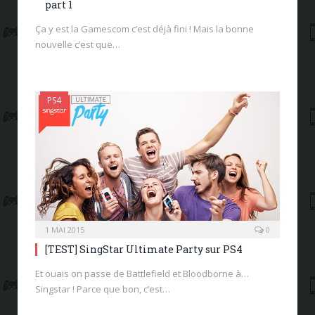
part 1
Ça y est la Gamescom c’est déjà fini ! Mais la bonne
nouvelle c’est que…
PS4
1 MAI 2015
0
[TEST] SingStar Ultimate Party sur PS4
Et ouais on passe de Battlefield et Bloodborne à…
Singstar ! Parce que bon, c’est…