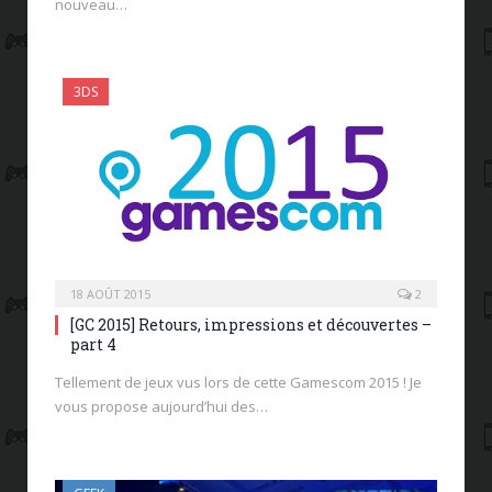
nouveau…
3DS
18 AOÛT 2015
2
[GC 2015] Retours, impressions et découvertes –
part 4
Tellement de jeux vus lors de cette Gamescom 2015 ! Je
vous propose aujourd’hui des…