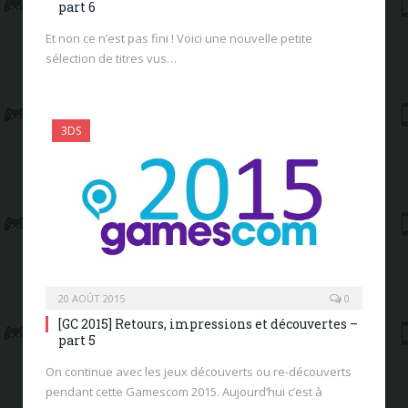
part 6
Et non ce n’est pas fini ! Voici une nouvelle petite
sélection de titres vus…
3DS
20 AOÛT 2015
0
[GC 2015] Retours, impressions et découvertes –
part 5
On continue avec les jeux découverts ou re-découverts
pendant cette Gamescom 2015. Aujourd’hui c’est à