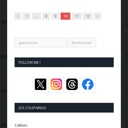
Previous
Next
1
…
8
9
10
11
12
FOLLOW ME !
LES COUPAINGS
Caliken