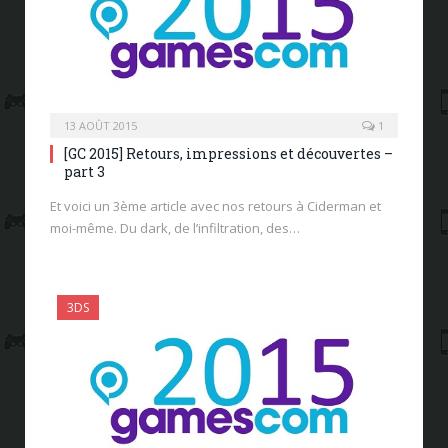
13 AOÛT 2015
1
[GC 2015] Retours, impressions et découvertes –
part 3
Et voici un 3ème article avec nos retours à Ciderman et
moi-même. Du dark, de l’infiltration, des…
3DS