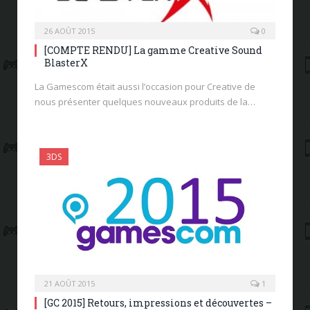
26 AOÛT 2015
0
[COMPTE RENDU] La gamme Creative Sound
BlasterX
La Gamescom était aussi l’occasion pour Creative de
nous présenter quelques nouveaux produits de la…
3DS
21 AOÛT 2015
1
[GC 2015] Retours, impressions et découvertes –