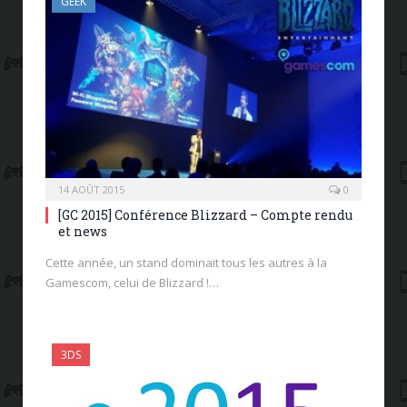
GEEK
14 AOÛT 2015
0
[GC 2015] Conférence Blizzard – Compte rendu
et news
Cette année, un stand dominait tous les autres à la
Gamescom, celui de Blizzard !…
3DS