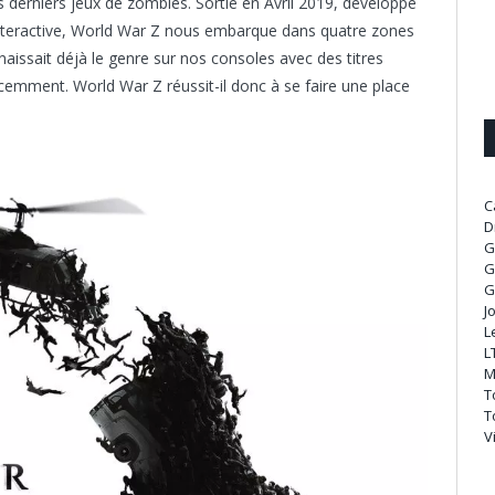
es derniers jeux de zombies. Sortie en Avril 2019, développé
Interactive, World War Z nous embarque dans quatre zones
issait déjà le genre sur nos consoles avec des titres
cemment. World War Z réussit-il donc à se faire une place
C
D
G
G
G
J
L
L
M
T
T
V