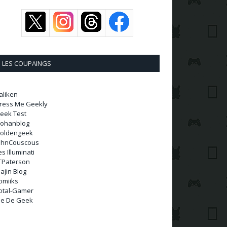
LES COUPAINGS
aliken
ress Me Geekly
eek Test
ohanblog
oldengeek
ohnCouscous
es Illuminati
TPaterson
ajin Blog
omiiks
otal-Gamer
ie De Geek