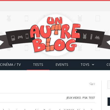
CINÉMA / TV
TESTS
EVENTS
TOYS
C
0
JEUX VIDEO
,
PS4
,
TEST