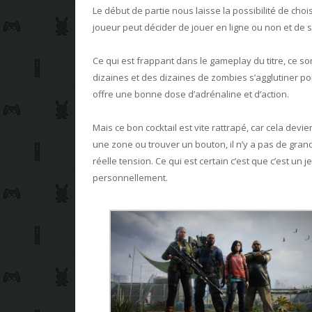
Le début de partie nous laisse la possibilité de ch
joueur peut décider de jouer en ligne ou non et de 
Ce qui est frappant dans le gameplay du titre, ce s
dizaines et des dizaines de zombies s’agglutiner p
offre une bonne dose d’adrénaline et d’action.
Mais ce bon cocktail est vite rattrapé, car cela de
une zone ou trouver un bouton, il n’y a pas de gran
réelle tension. Ce qui est certain c’est que c’est un je
personnellement.