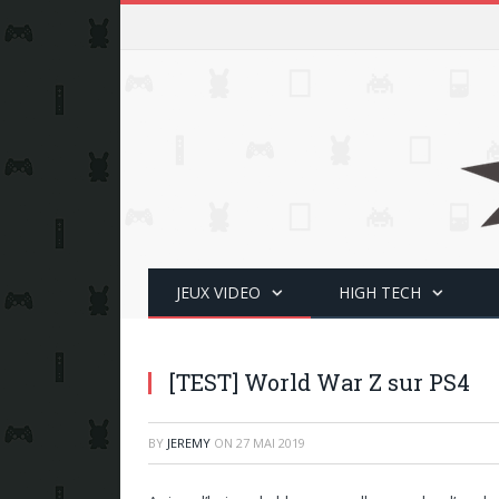
JEUX VIDEO
HIGH TECH
[TEST] World War Z sur PS4
BY
JEREMY
ON
27 MAI 2019