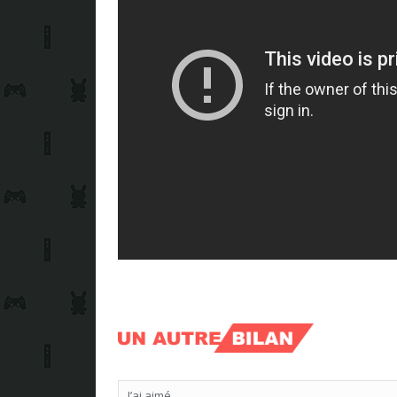
J’ai aimé