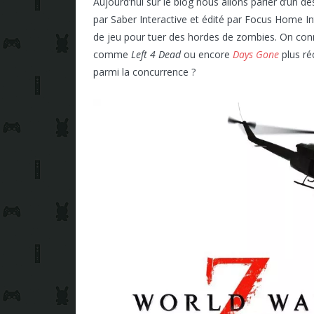
Aujourd’hui sur le blog nous allons parler d’un d
par Saber Interactive et édité par Focus Home 
de jeu pour tuer des hordes de zombies. On conna
comme
Left 4 Dead
ou encore
Days Gone
plus ré
parmi la concurrence ?