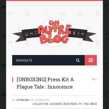
NAVIGATE
[UNBOXING] Press Kit A
0
Plague Tale : Innocence
BY
OFFBLINK
ON
13 MAI 2019
COLLECTOR
,
GOODIES
,
JEUX VIDEO
,
PC
,
PS4
,
XBOX