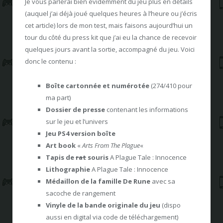
Je vous parlerai bien évidemment du jeu plus en détails
(auquel j’ai déjà joué quelques heures à l’heure ou j’écris
cet article) lors de mon test, mais faisons aujourd’hui un
tour du côté du press kit que j’ai eu la chance de recevoir
quelques jours avant la sortie, accompagné du jeu. Voici
donc le contenu :
Boîte cartonnée et numérotée
(274/410 pour
ma part)
Dossier de presse
contenant les informations
sur le jeu et l’univers
Jeu PS4 version boîte
Art book
«
Arts From The Plague
«
Tapis de
rat
souris
A Plague Tale : Innocence
Lithographie
A Plague Tale : Innocence
Médaillon de la famille De Rune
avec sa
sacoche de rangement
Vinyle de la bande originale du jeu
(dispo
aussi en digital via code de téléchargement)