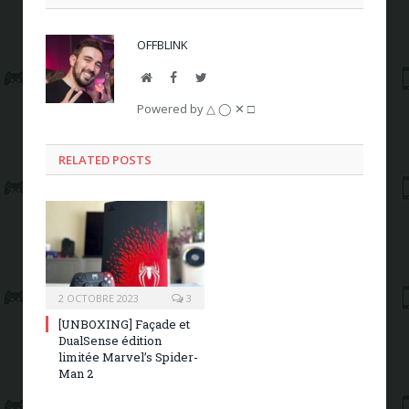
OFFBLINK
Website
Facebook
Twitter
Powered by △ ◯ ✕ □
RELATED POSTS
2 OCTOBRE 2023
3
[UNBOXING] Façade et
DualSense édition
limitée Marvel’s Spider-
Man 2