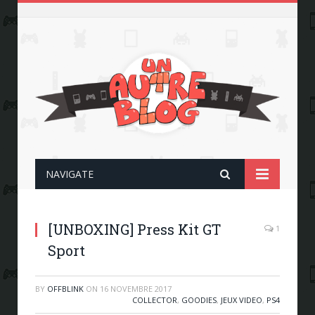
NAVIGATE
[UNBOXING] Press Kit GT
1
Sport
BY
OFFBLINK
ON
16 NOVEMBRE 2017
COLLECTOR
,
GOODIES
,
JEUX VIDEO
,
PS4