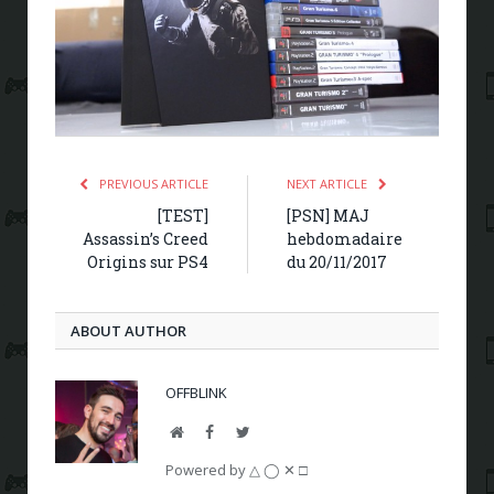
PREVIOUS ARTICLE
NEXT ARTICLE
[TEST]
[PSN] MAJ
Assassin’s Creed
hebdomadaire
Origins sur PS4
du 20/11/2017
ABOUT AUTHOR
OFFBLINK
Website
Facebook
Twitter
Powered by △ ◯ ✕ □