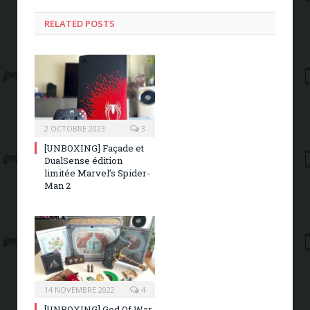
RELATED POSTS
2 OCTOBRE 2023
3
[UNBOXING] Façade et
DualSense édition
limitée Marvel’s Spider-
Man 2
14 NOVEMBRE 2022
4
[UNBOXING] God Of War