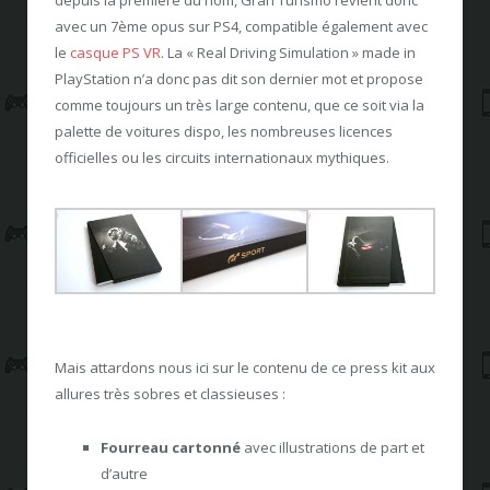
depuis la première du nom, Gran Turismo revient donc
avec un 7ème opus sur PS4, compatible également avec
le
casque PS VR
. La « Real Driving Simulation » made in
PlayStation n’a donc pas dit son dernier mot et propose
comme toujours un très large contenu, que ce soit via la
palette de voitures dispo, les nombreuses licences
officielles ou les circuits internationaux mythiques.
Mais attardons nous ici sur le contenu de ce press kit aux
allures très sobres et classieuses :
Fourreau cartonné
avec illustrations de part et
d’autre