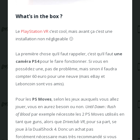
What’s in the box ?
Le
PlayStation VR
c’est cool, mais avant ça c’est une
installation non négligeable 🙂
La première chose qu’il faut rappeler, c’est qu’il faut
une
caméra PS4
pour le faire fonctionner. Si vous en
possédez une, pas de problème, mais sinon il faudra
compter 60 euro pour une neuve (mais eBay et
Leboncoin sont vos amis).
Pour les
PS Moves
, selon les jeux auxquels vous allez
jouer, vous en aurez besoin ou non.
Until Dawn : Rush
of Blood
par exemple nécessite les 2 PS Moves utilisés en
tant que guns, alors que
Driveclub VR
, pour sa part, se
joue à la DualShock 4. Donc un achat pas
forcément nécessaire mais très recommandé si vous