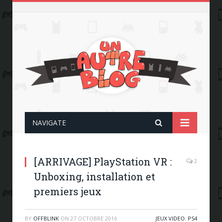
NAVIGATE
[ARRIVAGE] PlayStation VR :
2
Unboxing, installation et
premiers jeux
BY
OFFBLINK
ON
27 OCTOBRE 2016
JEUX VIDEO
,
PS4