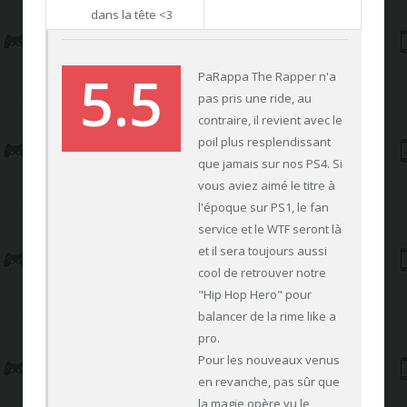
dans la tête <3
5.5
PaRappa The Rapper n'a
pas pris une ride, au
contraire, il revient avec le
poil plus resplendissant
que jamais sur nos PS4. Si
vous aviez aimé le titre à
l'époque sur PS1, le fan
service et le WTF seront là
et il sera toujours aussi
cool de retrouver notre
"Hip Hop Hero" pour
balancer de la rime like a
pro.
Pour les nouveaux venus
en revanche, pas sûr que
la magie opère vu le