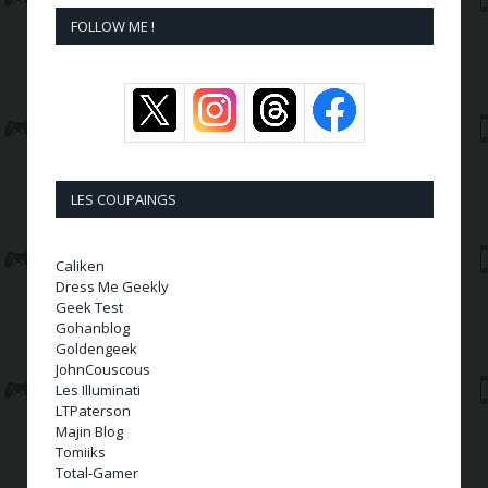
FOLLOW ME !
LES COUPAINGS
Caliken
Dress Me Geekly
Geek Test
Gohanblog
Goldengeek
JohnCouscous
Les Illuminati
LTPaterson
Majin Blog
Tomiiks
Total-Gamer