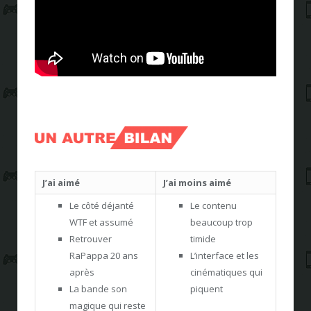
J’ai aimé
J’ai moins aimé
Le côté déjanté
Le contenu
WTF et assumé
beaucoup trop
Retrouver
timide
RaPappa 20 ans
L’interface et les
après
cinématiques qui
La bande son
piquent
magique qui reste