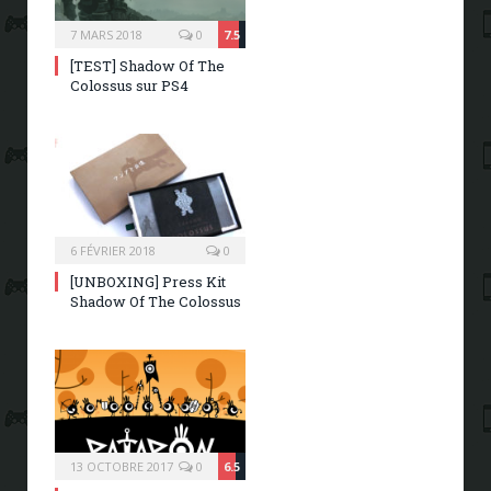
7 MARS 2018
0
7.5
[TEST] Shadow Of The
Colossus sur PS4
6 FÉVRIER 2018
0
[UNBOXING] Press Kit
Shadow Of The Colossus
13 OCTOBRE 2017
0
6.5