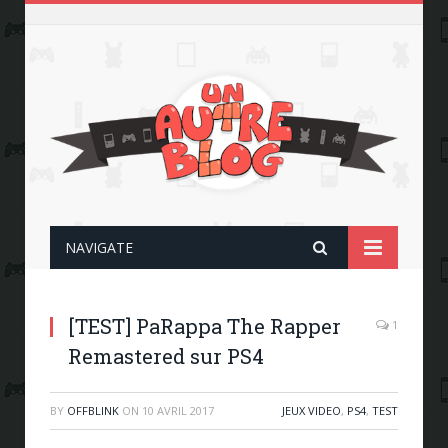
NAVIGATE
[TEST] PaRappa The Rapper
1
Remastered sur PS4
BY
OFFBLINK
ON
10 AVRIL 2017
JEUX VIDEO
,
PS4
,
TEST