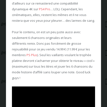
d’ailleurs sur ce remastered une compatibilité
dynamique 4K sur
PS4 Pro
… LOL). Cependant, les
cinématiques, elles, restent les mêmes et il ne vous
restera que vos yeux pour pleurer… des larmes de sang.
Pour le contenu, on est un peu juste aussi avec
seulement 6 chansons originales et leurs
différents remix. Donc pas forcément de grosse
rejouabilité pour ce jeu vendu 14.99 € (11.99 € pour les
membres
PS Plus
). Seul les vaillants voulant le trophée
platine devront s’acharner pour obtenir le niveau « cool »
(maximum) sur tous les titres et jouer les 6 chansons du
mode histoire d’affilé sans louper une note. Good luck
guys !