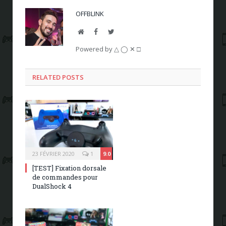
OFFBLINK
Website
Facebook
Twitter
Powered by △ ◯ ✕ □
RELATED POSTS
23 FÉVRIER 2020
1
9.0
[TEST] Fixation dorsale
de commandes pour
DualShock 4