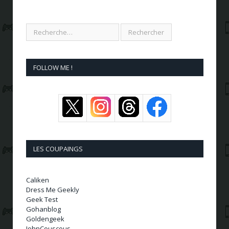
FOLLOW ME !
LES COUPAINGS
Caliken
Dress Me Geekly
Geek Test
Gohanblog
Goldengeek
JohnCouscous