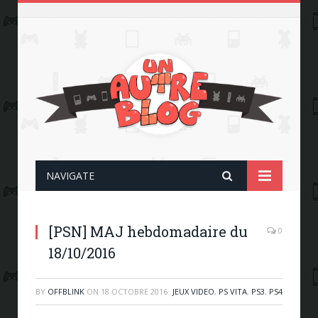
NAVIGATE
[PSN] MAJ hebdomadaire du
0
18/10/2016
BY
OFFBLINK
ON
18 OCTOBRE 2016
JEUX VIDEO
,
PS VITA
,
PS3
,
PS4