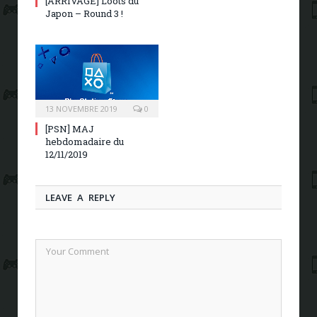
[ARRIVAGE] Loots du
Japon – Round 3 !
13 NOVEMBRE 2019
0
[PSN] MAJ
hebdomadaire du
12/11/2019
LEAVE A REPLY