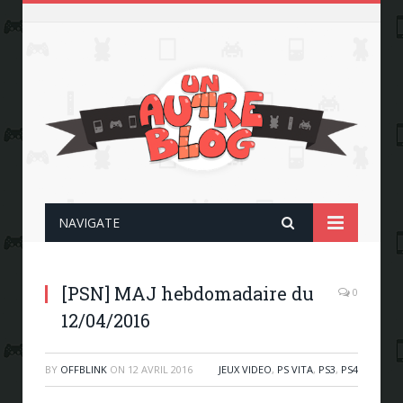
NAVIGATE
[PSN] MAJ hebdomadaire du
0
12/04/2016
BY
OFFBLINK
ON
12 AVRIL 2016
JEUX VIDEO
,
PS VITA
,
PS3
,
PS4