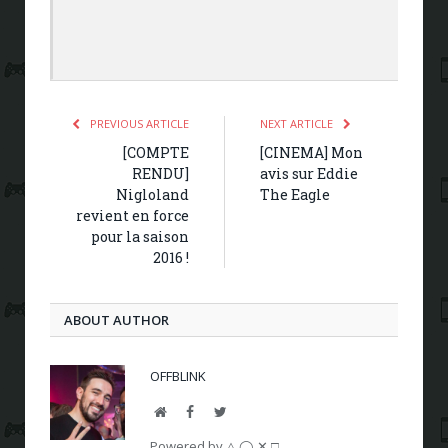
PREVIOUS ARTICLE
NEXT ARTICLE
[COMPTE
[CINEMA] Mon
RENDU]
avis sur Eddie
Nigloland
The Eagle
revient en force
pour la saison
2016 !
ABOUT AUTHOR
OFFBLINK
Website
Facebook
Twitter
Powered by △ ◯ ✕ □