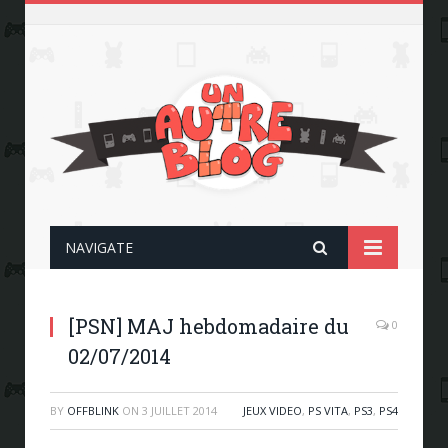
NAVIGATE
[PSN] MAJ hebdomadaire du
0
02/07/2014
BY
OFFBLINK
ON
3 JUILLET 2014
JEUX VIDEO
,
PS VITA
,
PS3
,
PS4