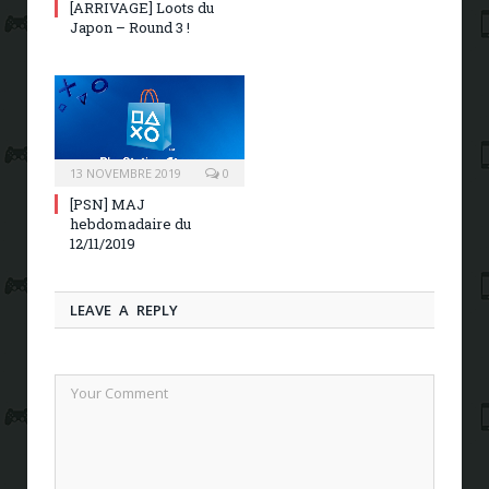
[ARRIVAGE] Loots du
Japon – Round 3 !
13 NOVEMBRE 2019
0
[PSN] MAJ
hebdomadaire du
12/11/2019
LEAVE A REPLY