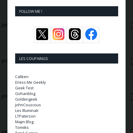
FOLLOW ME !
LES COUPAINGS
Caliken
Dress Me Geekly
Geek Test
Gohanblog
Goldengeek
JohnCouscous
Les Illuminati
LTPaterson
Majin Blog
Tomiiks