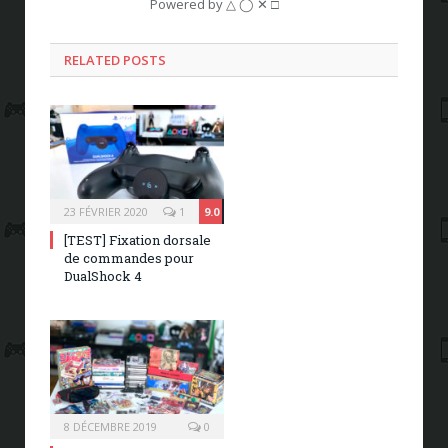
Powered by △ ◯ ✕ □
RELATED POSTS
23 FÉVRIER 2020
1
9.0
[TEST] Fixation dorsale
de commandes pour
DualShock 4
8 DÉCEMBRE 2019
0