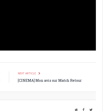
E
NEXT ARTICLE
G
[CINEMA] Mon avis sur Match Retour
Website
Facebook
Twitter