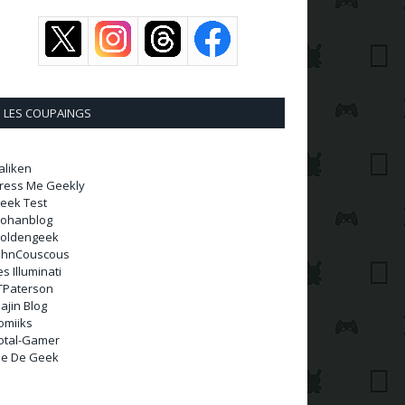
LES COUPAINGS
aliken
ress Me Geekly
eek Test
ohanblog
oldengeek
ohnCouscous
es Illuminati
TPaterson
ajin Blog
omiiks
otal-Gamer
ie De Geek