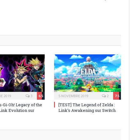
E 2019
3
6.5
5 NOVEMBRE 2019
2
7.5
u-Gi-Oh! Legacy of the
[TEST] The Legend of Zelda :
 Link Evolution sur
Link’s Awakening sur Switch