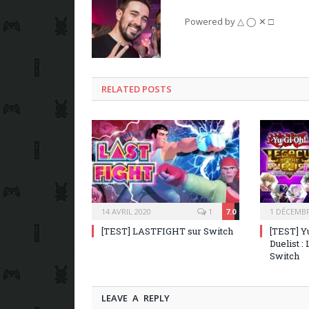
Powered by △ ◯ ✕ □
RELATED POSTS
14 AVRIL 2020
1
7.0
1 DÉCEMBR
[TEST] LASTFIGHT sur Switch
[TEST] Y
Duelist :
Switch
LEAVE A REPLY