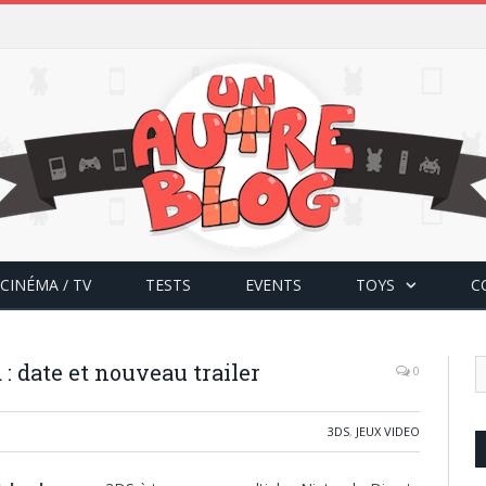
CINÉMA / TV
TESTS
EVENTS
TOYS
C
: date et nouveau trailer
0
3DS
,
JEUX VIDEO