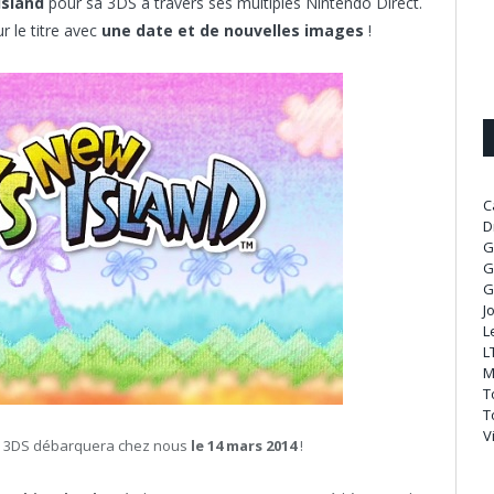
Island
pour sa 3DS à travers ses multiples Nintendo Direct.
r le titre avec
une date et de nouvelles images
!
C
D
G
G
G
J
L
L
M
T
T
V
endo 3DS débarquera chez nous
le 14 mars 2014
!