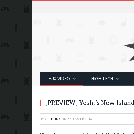
JEUX VIDEO
HIGH TECH
[PREVIEW] Yoshi’s New Island 
BY
OFFBLINK
ON
27 JANVIER 2014