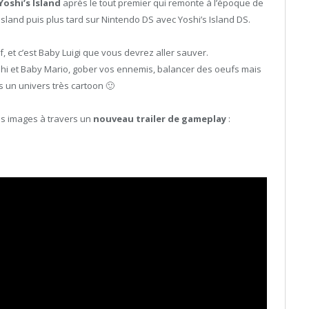
Yoshi’s Island
après le tout premier qui remonte à l’époque de
sland puis plus tard sur Nintendo DS avec Yoshi’s Island DS.
euf, et c’est Baby Luigi que vous devrez aller sauver.
shi et Baby Mario, gober vos ennemis, balancer des oeufs mais
s un univers très cartoon 🙂
es images à travers un
nouveau trailer de gameplay
: