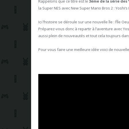
Rappelons que ce titre est le
3ème de la série des 
la Super NES avec New Super Mario Bros 2 : Yoshi’s I
Ici l’histoire se déroule sur une nouvelle île : l’Île O
Préparez-vous donc à repartir à l’aventure avec Yo
aussi plein de nouveautés et tout cela toujours dan
Pour vous faire une meilleure idée voici de nouvell