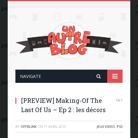
NAVIGATE
[PREVIEW] Making-Of The
0
Last Of Us – Ep 2 : les décors
BY
OFFBLINK
ON
11 AVRIL 2013
JEUX VIDEO
,
PS3