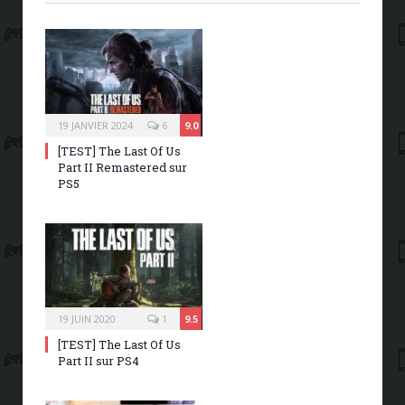
19 JANVIER 2024
6
9.0
[TEST] The Last Of Us
Part II Remastered sur
PS5
19 JUIN 2020
1
9.5
[TEST] The Last Of Us
Part II sur PS4