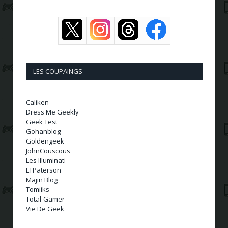
LES COUPAINGS
Caliken
Dress Me Geekly
Geek Test
Gohanblog
Goldengeek
JohnCouscous
Les Illuminati
LTPaterson
Majin Blog
Tomiiks
Total-Gamer
Vie De Geek