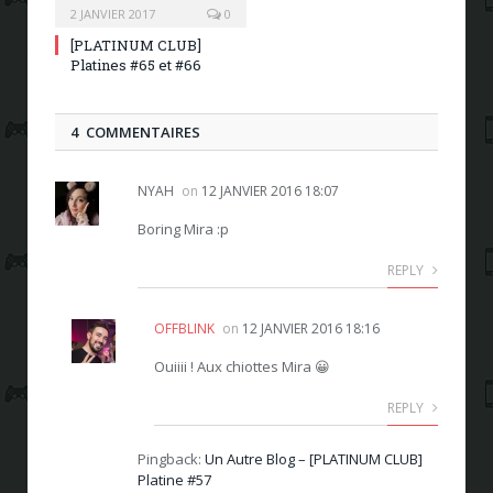
2 JANVIER 2017
0
[PLATINUM CLUB]
Platines #65 et #66
4 COMMENTAIRES
NYAH
on
12 JANVIER 2016 18:07
Boring Mira :p
REPLY
OFFBLINK
on
12 JANVIER 2016 18:16
Ouiiii ! Aux chiottes Mira 😀
REPLY
Pingback:
Un Autre Blog – [PLATINUM CLUB]
Platine #57