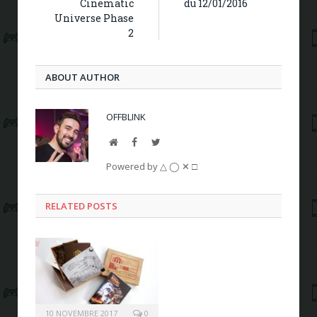
Cinematic
du 12/01/2016
Universe Phase
2
ABOUT AUTHOR
OFFBLINK
Website
Facebook
Twitter
Powered by △ ◯ ✕ □
RELATED POSTS
10 NOVEMBRE 2017
0