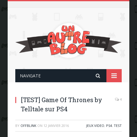
NAVIGATE
[TEST] Game Of Thrones by
4
Telltale sur PS4
BY
OFFBLINK
ON
12 JANVIER 2016
JEUX VIDEO
,
PS4
,
TEST