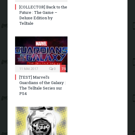
[COLLECTOR] Back to the
Future : The Game –
Deluxe Edition by
Telltale
11 MAI 2017
0
7.5
[TEST] Marvel’s
Guardians of the Galaxy :
The Telltale Series sur
PS4