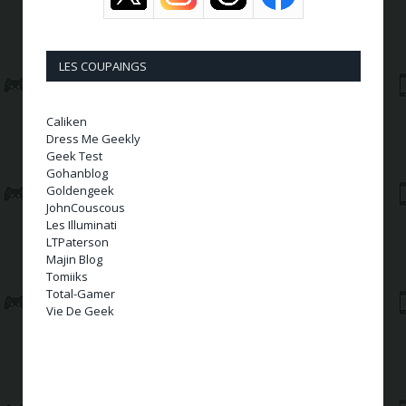
LES COUPAINGS
Caliken
Dress Me Geekly
Geek Test
Gohanblog
Goldengeek
JohnCouscous
Les Illuminati
LTPaterson
Majin Blog
Tomiiks
Total-Gamer
Vie De Geek