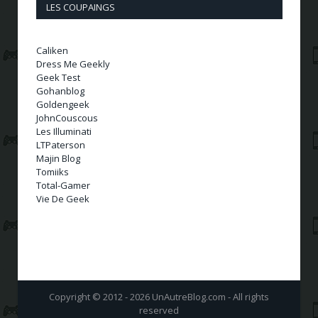
LES COUPAINGS
Caliken
Dress Me Geekly
Geek Test
Gohanblog
Goldengeek
JohnCouscous
Les Illuminati
LTPaterson
Majin Blog
Tomiiks
Total-Gamer
Vie De Geek
Copyright © 2012 - 2026 UnAutreBlog.com - All rights
reserved