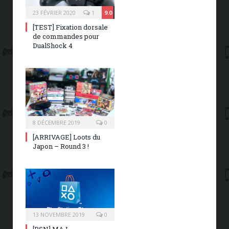
23 FÉVRIER 2020
1
9.0
[TEST] Fixation dorsale
de commandes pour
DualShock 4
8 DÉCEMBRE 2019
0
[ARRIVAGE] Loots du
Japon – Round 3 !
13 NOVEMBRE 2019
0