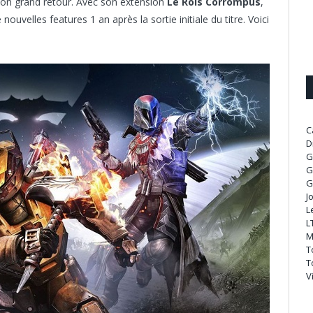
son grand retour. Avec son extension
Le Rois Corrompus
,
velles features 1 an après la sortie initiale du titre. Voici
C
D
G
G
G
J
L
L
M
T
T
V