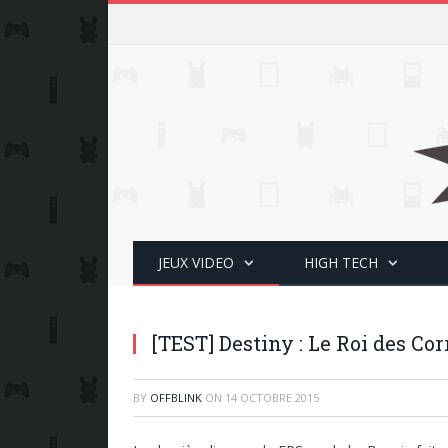
JEUX VIDEO
HIGH TECH
[TEST] Destiny : Le Roi des C
BY
OFFBLINK
ON
14 OCTOBRE 2015