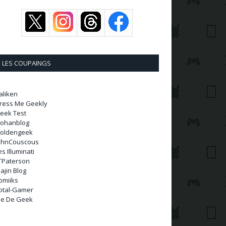
LES COUPAINGS
aliken
ress Me Geekly
eek Test
ohanblog
oldengeek
ohnCouscous
es Illuminati
TPaterson
ajin Blog
omiiks
otal-Gamer
ie De Geek