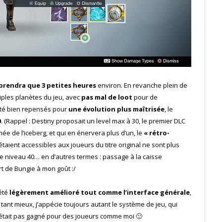
e prendra que 3 petites heures
environ. En revanche plein de
iples planètes du jeu, avec
pas mal de loot
pour de
 été bien repensés pour
une évolution plus maîtrisée
, le
0
. (Rappel : Destiny proposait un level max à 30, le premier DLC
hée de l’iceberg, et qui en énervera plus d’un, le
« rétro-
taient accessibles aux joueurs du titre original ne sont plus
le niveau 40… en d’autres termes : passage à la caisse
art de Bungie à mon goût :/
 été
légèrement amélioré tout comme l’interface générale
,
 tant mieux, j’appécie toujours autant le système de jeu, qui
n’était pas gagné pour des joueurs comme moi 🙂