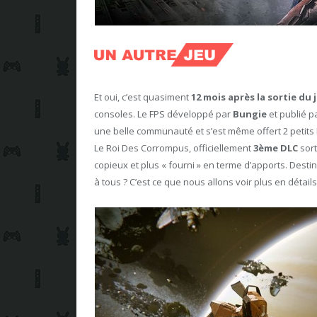
Et oui, c’est quasiment
12 mois après la sortie du 
consoles. Le FPS développé par
Bungie
et publié p
une belle communauté et s’est même offert 2 petits
Le Roi Des Corrompus, officiellement
3ème DLC
sort
copieux et plus « fourni » en terme d’apports. Dest
à tous ? C’est ce que nous allons voir plus en détail