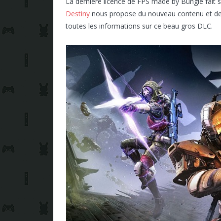
La dernière licence de FPS made by Bungie fait 
Destiny
nous propose du nouveau contenu et de nou
toutes les informations sur ce beau gros DLC.