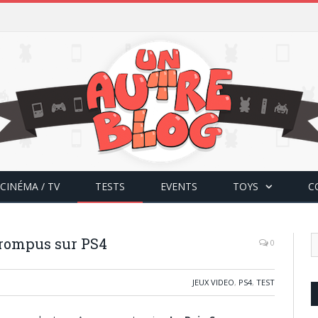
CINÉMA / TV
TESTS
EVENTS
TOYS
C
orrompus sur PS4
0
JEUX VIDEO
,
PS4
,
TEST