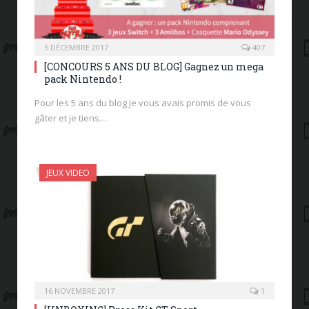
5 DÉCEMBRE 2017
407
[CONCOURS 5 ANS DU BLOG] Gagnez un mega
pack Nintendo !
Pour les 5 ans du blog je vous avais promis de vous
gâter et je tiens…
JEUX VIDEO
16 NOVEMBRE 2017
1