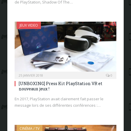
de PlayStation, Shadow Of The…
JEUX VIDEO
25 JANVIER 2018
0
[UNBOXING] Press Kit PlayStation VR et
nouveaux jeux !
En 2017, PlayStation avait clairement fait passer le
message lors de ses différentes conférences :…
CINÉMA / TV