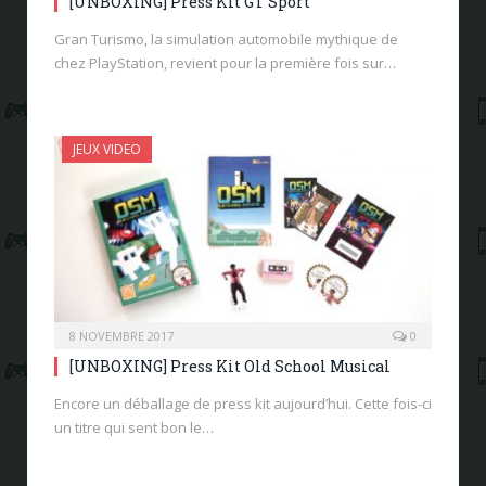
[UNBOXING] Press Kit GT Sport
Gran Turismo, la simulation automobile mythique de
chez PlayStation, revient pour la première fois sur…
JEUX VIDEO
8 NOVEMBRE 2017
0
[UNBOXING] Press Kit Old School Musical
Encore un déballage de press kit aujourd’hui. Cette fois-ci
un titre qui sent bon le…