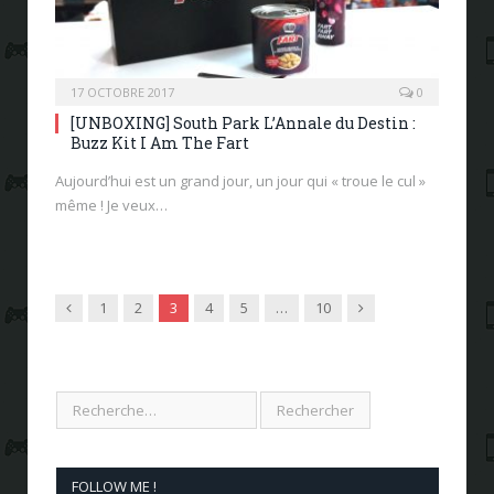
17 OCTOBRE 2017
0
[UNBOXING] South Park L’Annale du Destin :
Buzz Kit I Am The Fart
Aujourd’hui est un grand jour, un jour qui « troue le cul »
même ! Je veux…
Previous
Next
1
2
3
4
5
…
10
FOLLOW ME !