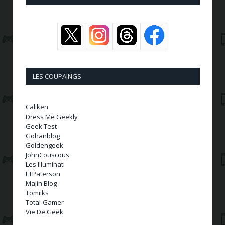
LES COUPAINGS
Caliken
Dress Me Geekly
Geek Test
Gohanblog
Goldengeek
JohnCouscous
Les Illuminati
LTPaterson
Majin Blog
Tomiiks
Total-Gamer
Vie De Geek