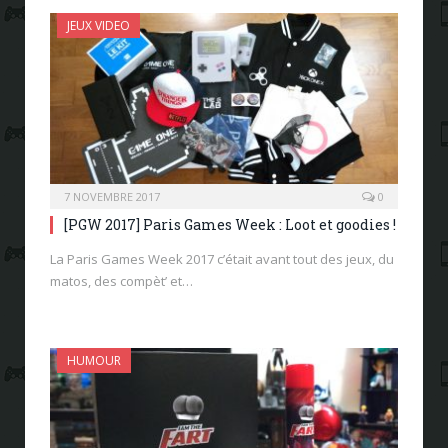
JEUX VIDEO
7 NOVEMBRE 2017
0
[PGW 2017] Paris Games Week : Loot et goodies !
La Paris Games Week 2017 c’était avant tout des jeux, du
matos, des compèt’ et…
HUMOUR