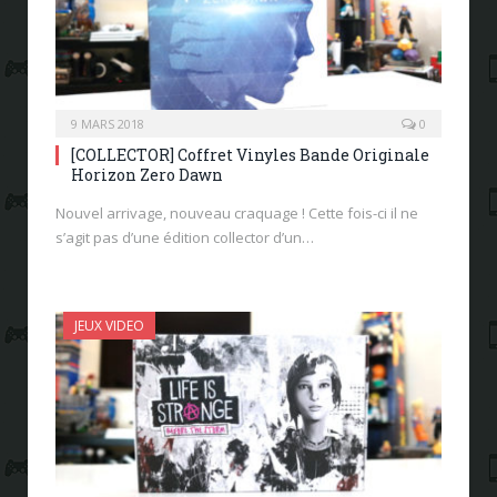
9 MARS 2018
0
[COLLECTOR] Coffret Vinyles Bande Originale
Horizon Zero Dawn
Nouvel arrivage, nouveau craquage ! Cette fois-ci il ne
s’agit pas d’une édition collector d’un…
JEUX VIDEO