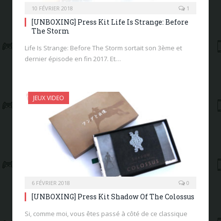
10 FÉVRIER 2018
1
[UNBOXING] Press Kit Life Is Strange: Before
The Storm
Life Is Strange: Before The Storm sortait son 3ème et
dernier épisode en fin 2017. Et…
JEUX VIDEO
6 FÉVRIER 2018
0
[UNBOXING] Press Kit Shadow Of The Colossus
Si, comme moi, vous êtes passé à côté de ce classique