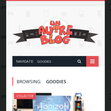
NAVIGATE:
GOODIES
BROWSING:
GOODIES
COLLECTOR