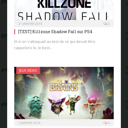
21 JANVIER 2014
2
[TEST] Killzone Shadow Fall sur PS4
Et si on s’attaquait au test de ce qui devait être,
rappelons le, le best…
JEUX VIDEO
7 JANVIER 2014
0