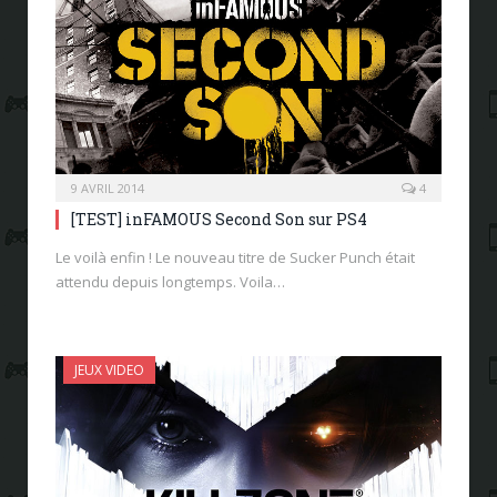
9 AVRIL 2014
4
[TEST] inFAMOUS Second Son sur PS4
Le voilà enfin ! Le nouveau titre de Sucker Punch était
attendu depuis longtemps. Voila…
JEUX VIDEO