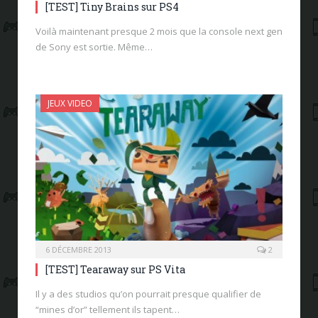
[TEST] Tiny Brains sur PS4
Voilà maintenant presque 2 mois que la console next gen
de Sony est sortie. Même…
JEUX VIDEO
6 DÉCEMBRE 2013
2
[TEST] Tearaway sur PS Vita
Il y a des studios qu’on pourrait presque qualifier de
“mines d’or” tellement ils tapent…