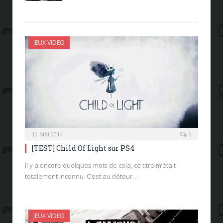
JEUX VIDEO
12 MAI 2014
5
[TEST] Child Of Light sur PS4
Il y a encore quelques mois de cela, ce titre m’était
totalement inconnu. C’est au détour…
JEUX VIDEO