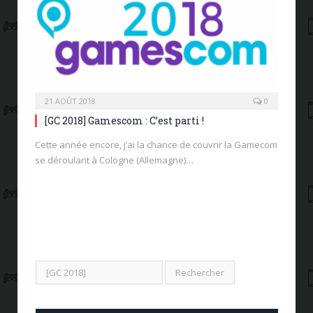
21 AOÛT 2018
0
[GC 2018] Gamescom : C’est parti !
Cette année encore, j’ai la chance de couvrir la Gamecom
se déroulant à Cologne (Allemagne)…