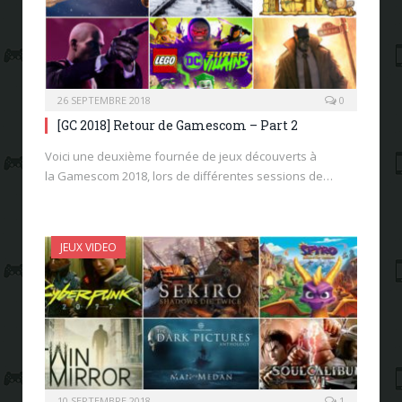
26 SEPTEMBRE 2018
0
[GC 2018] Retour de Gamescom – Part 2
Voici une deuxième fournée de jeux découverts à
la Gamescom 2018, lors de différentes sessions de…
JEUX VIDEO
10 SEPTEMBRE 2018
1