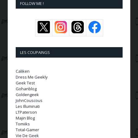
FOLLOW ME !
LES COUPAINGS
Caliken
Dress Me Geekly
Geek Test
Gohanblog
Goldengeek
JohnCouscous
Les Illuminati
LTPaterson
Majin Blog
Tomiiks
Total-Gamer
Vie De Geek