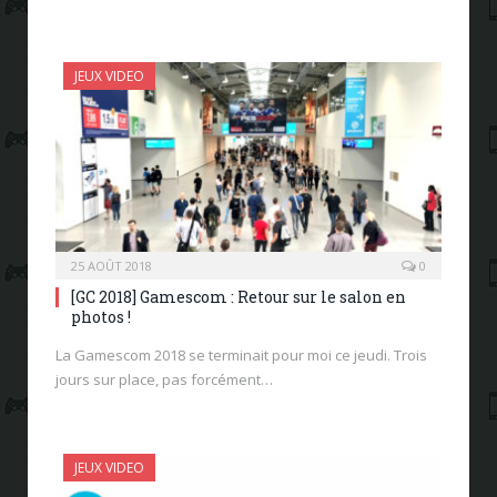
JEUX VIDEO
25 AOÛT 2018
0
[GC 2018] Gamescom : Retour sur le salon en
photos !
La Gamescom 2018 se terminait pour moi ce jeudi. Trois
jours sur place, pas forcément…
JEUX VIDEO