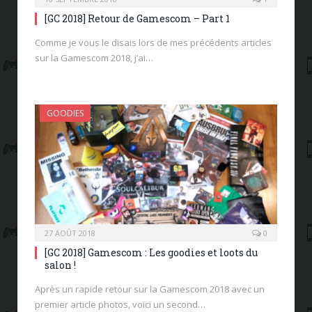
[GC 2018] Retour de Gamescom – Part 1
Comme je vous le disais lors de mes précédents articles
sur la Gamescom 2018, j’ai…
GOODIES
27 AOÛT 2018
0
[GC 2018] Gamescom : Les goodies et loots du
salon !
Après un rapide retour sur la Gamescom 2018 avec un
premier article photos, voici un second…