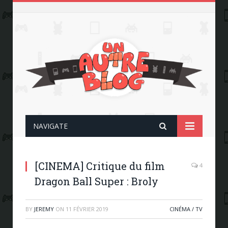
NAVIGATE
[CINEMA] Critique du film
4
Dragon Ball Super : Broly
BY
JEREMY
ON
11 FÉVRIER 2019
CINÉMA / TV