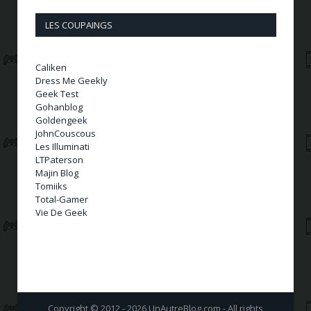
LES COUPAINGS
Caliken
Dress Me Geekly
Geek Test
Gohanblog
Goldengeek
JohnCouscous
Les Illuminati
LTPaterson
Majin Blog
Tomiiks
Total-Gamer
Vie De Geek
Copyright © 2012 - 2026 UnAutreBlog.com - All rights