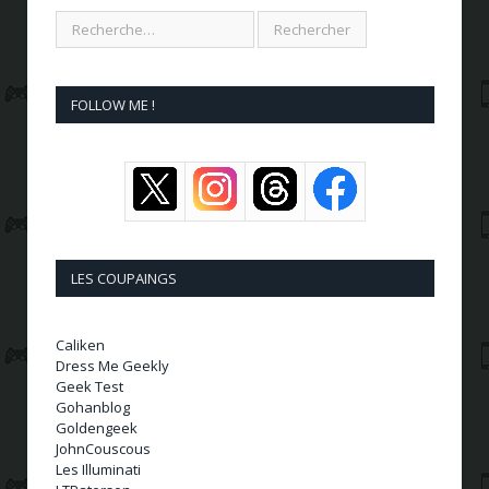
FOLLOW ME !
LES COUPAINGS
Caliken
Dress Me Geekly
Geek Test
Gohanblog
Goldengeek
JohnCouscous
Les Illuminati