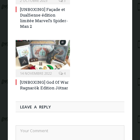
2 OCTOBRE 2023
3
[UNBOXING] Façade et
DualSense édition
limitée Marvel’s Spider-
Man 2
14 NOVEMBRE 2022
4
[UNBOXING] God Of War
Ragnarök Edition Jötnar
LEAVE A REPLY