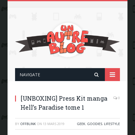
NAVIGATE
[UNBOXING] Press Kit manga
0
Hell’s Paradise tome 1
BY
OFFBLINK
ON
13 MARS 2019
GEEK
,
GOODIES
,
LIFESTYLE