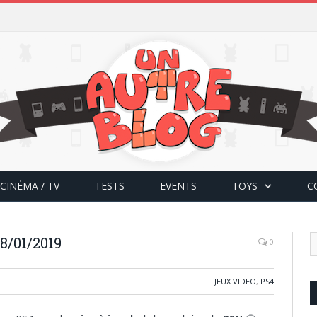
CINÉMA / TV
TESTS
EVENTS
TOYS
C
8/01/2019
0
JEUX VIDEO
,
PS4