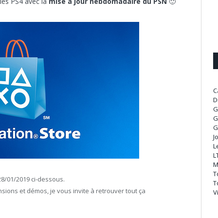
ies PS4 avec la
mise à jour hebdomadaire du PSN
🙂
C
D
G
G
G
J
L
L
M
T
28/01/2019 ci-dessous.
T
nsions et démos, je vous invite à retrouver tout ça
V