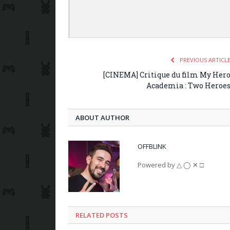
PREVIOUS ARTICL
[CINEMA] Critique du film My Her
Academia : Two Heroe
ABOUT AUTHOR
OFFBLINK
Powered by △ ◯ ✕ □
RELATED POSTS