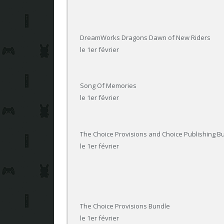
DreamWorks Dragons Dawn of New Riders
le 1er février
Song Of Memories
le 1er février
The Choice Provisions and Choice Publishing B
le 1er février
The Choice Provisions Bundle
le 1er février