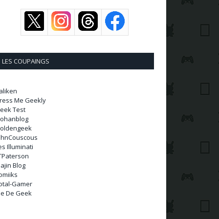
LES COUPAINGS
aliken
ress Me Geekly
eek Test
ohanblog
oldengeek
ohnCouscous
es Illuminati
TPaterson
ajin Blog
omiiks
otal-Gamer
ie De Geek