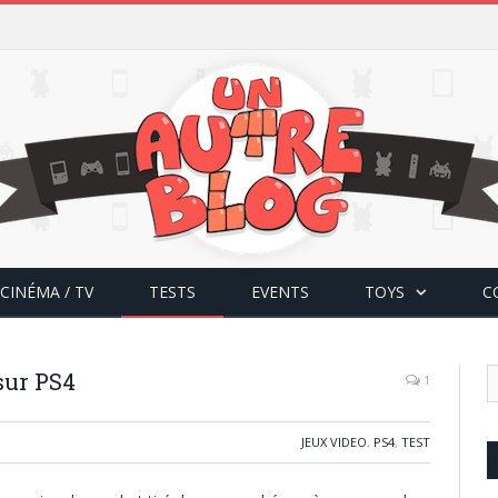
CINÉMA / TV
TESTS
EVENTS
TOYS
C
sur PS4
1
JEUX VIDEO
,
PS4
,
TEST