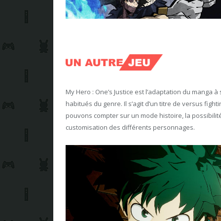
My Hero : One’s Justice est l’adaptation du manga à
habitués du genre. Il s’agit d’un titre de versus fig
pouvons compter sur un mode histoire, la possibilité 
customisation des différents personnages.