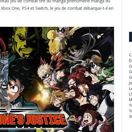
 nouveau jeu de combat tiré du manga phénomène manga du
Xbox One, PS4 et Switch, le jeu de combat débarque-t-il en
C
D
G
G
G
J
L
L
M
T
T
V