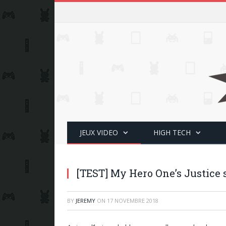
JEUX VIDEO
HIGH TECH
[TEST] My Hero One’s Justice 
BY
JEREMY
ON
17 NOVEMBRE 2018