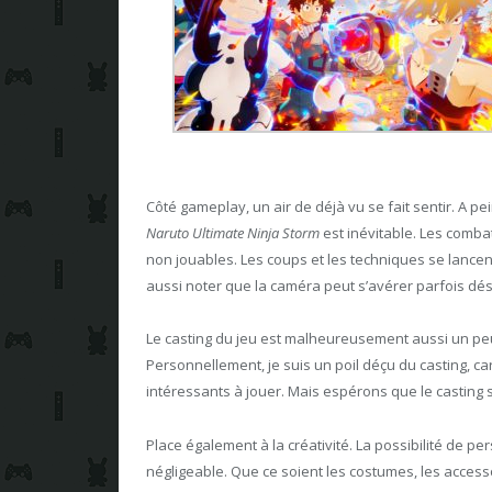
Côté gameplay, un air de déjà vu se fait sentir. A pe
Naruto Ultimate Ninja Storm
est inévitable. Les comb
non jouables. Les coups et les techniques se lancent
aussi noter que la caméra peut s’avérer parfois dé
Le casting du jeu est malheureusement aussi un pe
Personnellement, je suis un poil déçu du casting, ca
intéressants à jouer. Mais espérons que le casting 
Place également à la créativité. La possibilité de p
négligeable. Que ce soient les costumes, les access