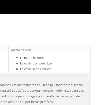
J’ai moins aimé
Le mode histoire
Le casting un peu léger
La camera en combat
’adresse vraiment aux fans du manga. Etant fan moi-même,
eu malgré ses défauts et notamment le mode histoire un peu
ment plus de personnages pour gonfler le roster, afin de
attre avec nos super-héros préférés.