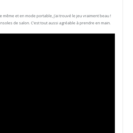
le même et en mode portable, j’ai trouvé le jeu vraiment beau !
onsoles de salon. C’est tout aussi agréable à prendre en main.