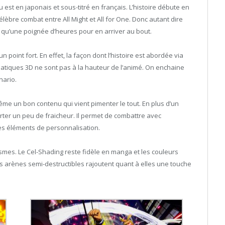
u est en japonais et sous-titré en français. L’histoire débute en
élèbre combat entre All Might et All for One. Donc autant dire
 qu’une poignée d’heures pour en arriver au bout.
 point fort. En effet, la façon dont l’histoire est abordée via
atiques 3D ne sont pas à la hauteur de l’animé. On enchaine
nario.
ême un bon contenu qui vient pimenter le tout. En plus d’un
ter un peu de fraicheur. Il permet de combattre avec
des éléments de personnalisation.
smes. Le Cel-Shading reste fidèle en manga et les couleurs
 Les arènes semi-destructibles rajoutent quant à elles une touche