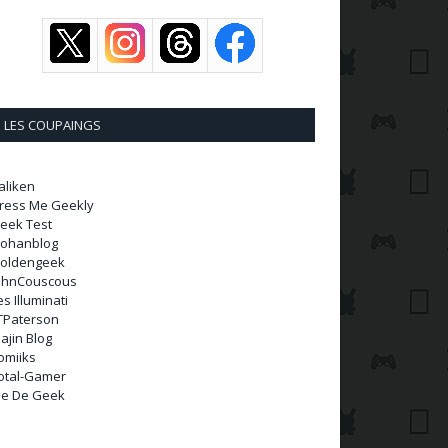
LES COUPAINGS
aliken
ress Me Geekly
eek Test
ohanblog
oldengeek
ohnCouscous
es Illuminati
TPaterson
ajin Blog
omiiks
otal-Gamer
ie De Geek