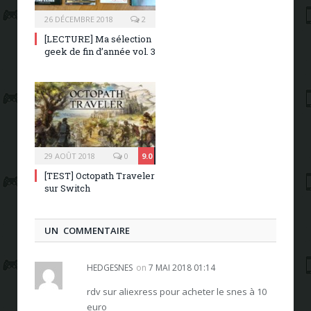
26 DÉCEMBRE 2018
2
[LECTURE] Ma sélection
geek de fin d’année vol. 3
29 AOÛT 2018
0
9.0
[TEST] Octopath Traveler
sur Switch
UN COMMENTAIRE
HEDGESNES
on
7 MAI 2018 01:14
rdv sur aliexress pour acheter le snes à 10
euro