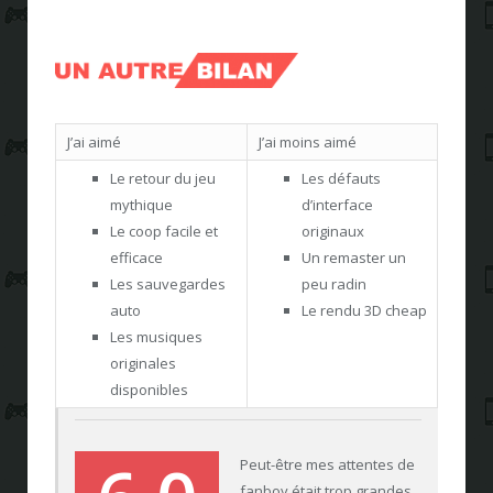
J’ai aimé
J’ai moins aimé
Le retour du jeu
Les défauts
mythique
d’interface
Le coop facile et
originaux
efficace
Un remaster un
Les sauvegardes
peu radin
auto
Le rendu 3D cheap
Les musiques
originales
disponibles
Peut-être mes attentes de
fanboy était trop grandes