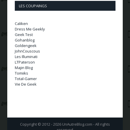
LES COUPAINGS
Caliken
Dress Me Geekly
Geek Test
Gohanblog
Goldengeek
JohnCouscous
Les Illuminati
LTPaterson
Majin Blog
Tomiiks
Total-Gamer
Vie De Geek
Copyright © 2012 - 2026 UnAutreBlog.com - All rights
reserved