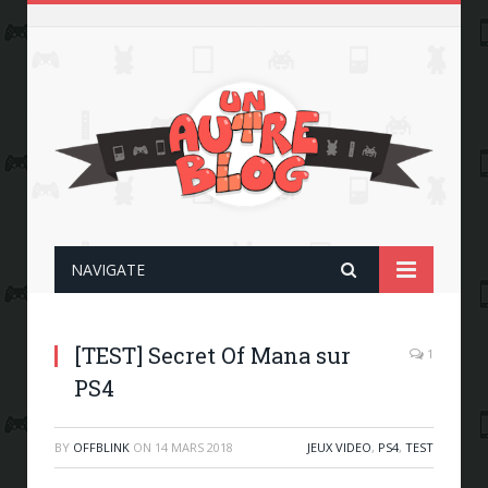
NAVIGATE
[TEST] Secret Of Mana sur
1
PS4
BY
OFFBLINK
ON
14 MARS 2018
JEUX VIDEO
,
PS4
,
TEST