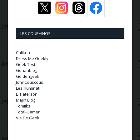
LES COUPAINGS
Caliken
Dress Me Geekly
Geek Test
Gohanblog
Goldengeek
JohnCouscous
Les Illuminati
LTPaterson
Majin Blog
Tomiiks
Total-Gamer
Vie De Geek