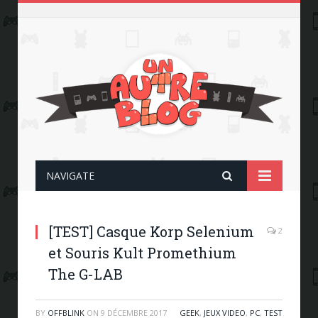
NAVIGATE
[TEST] Casque Korp Selenium
2
et Souris Kult Promethium
The G-LAB
BY
OFFBLINK
ON
9 DÉCEMBRE 2017
GEEK
,
JEUX VIDEO
,
PC
,
TEST