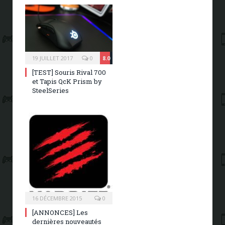
19 JUILLET 2017
0
8.0
[TEST] Souris Rival 700
et Tapis QcK Prism by
SteelSeries
16 DÉCEMBRE 2015
0
[ANNONCES] Les
dernières nouveautés